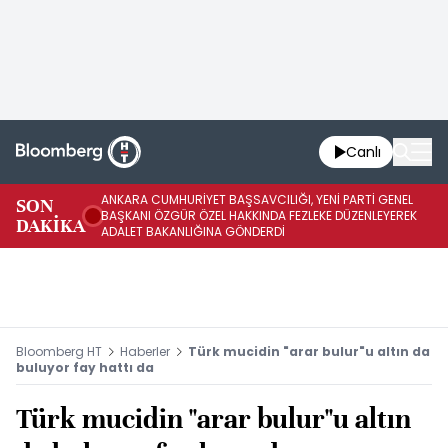
Canlı
ANKARA CUMHURİYET BAŞSAVCILIĞI, YENİ PARTİ GENEL
SON
YE
BAŞKANI ÖZGÜR ÖZEL HAKKINDA FEZLEKE DÜZENLEYEREK
DAKİKA
HA
ADALET BAKANLIĞINA GÖNDERDİ
Bloomberg HT
Haberler
Türk mucidin "arar bulur"u altın da
buluyor fay hattı da
Türk mucidin "arar bulur"u altın