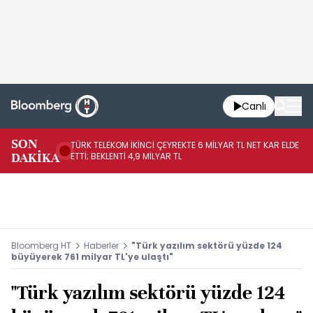
Canlı
SON
TÜRK TELEKOM İKİNCİ ÇEYREKTE 6 MİLYAR TL NET KAR ELDE
AB
DAKİKA
ETTİ; BEKLENTİ 4,9 MİLYAR TL
İR
Bloomberg HT
Haberler
"Türk yazılım sektörü yüzde 124
büyüyerek 761 milyar TL'ye ulaştı"
"Türk yazılım sektörü yüzde 124