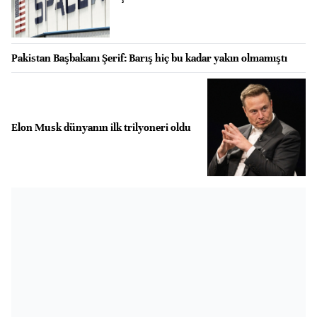
Pakistan Başbakanı Şerif: Barış hiç bu kadar yakın olmamıştı
Elon Musk dünyanın ilk trilyoneri oldu