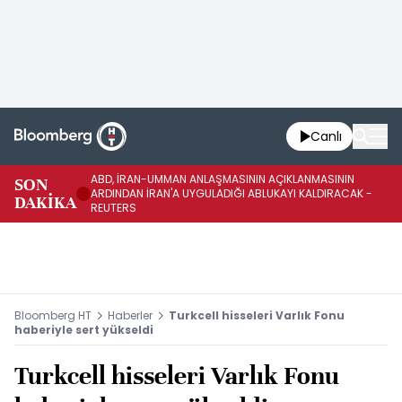
Canlı
ABD, İRAN-UMMAN ANLAŞMASININ AÇIKLANMASININ
AB
SON
ARDINDAN İRAN'A UYGULADIĞI ABLUKAYI KALDIRACAK -
GE
DAKİKA
REUTERS
UY
Bloomberg HT
Haberler
Turkcell hisseleri Varlık Fonu
haberiyle sert yükseldi
Turkcell hisseleri Varlık Fonu