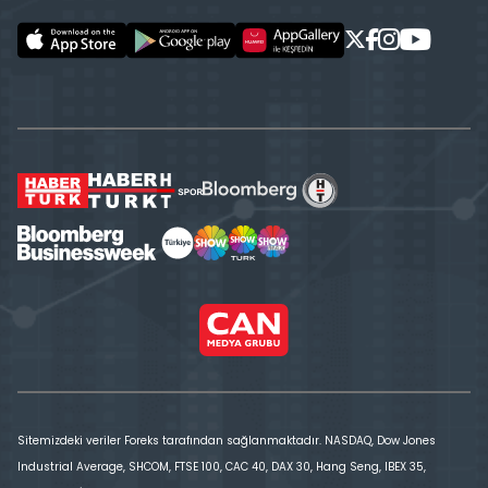
Sitemizdeki veriler Foreks tarafından sağlanmaktadır. NASDAQ, Dow Jones
Industrial Average, SHCOM, FTSE 100, CAC 40, DAX 30, Hang Seng, IBEX 35,