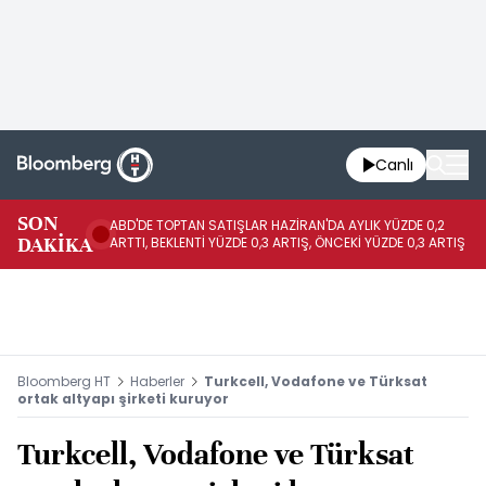
Canlı
SON
ABD'DE TOPTAN SATIŞLAR HAZİRAN'DA AYLIK YÜZDE 0,2
AP
DAKİKA
ARTTI, BEKLENTİ YÜZDE 0,3 ARTIŞ, ÖNCEKİ YÜZDE 0,3 ARTIŞ
KA
Bloomberg HT
Haberler
Turkcell, Vodafone ve Türksat
ortak altyapı şirketi kuruyor
Turkcell, Vodafone ve Türksat