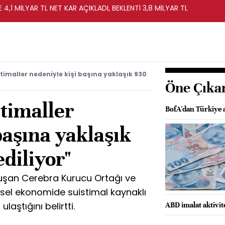
 4,1 MİLYAR TL NET KAR AÇIKLADI, BEKLENTİ 3,8 MİLYAR TL
timaller nedeniyle kişi başına yaklaşık 930
Öne Çıka
stimaller
BofA'dan Türkiye a
başına yaklaşık
diliyor"
şan Cerebra Kurucu Ortağı ve
resel ekonomide suistimal kaynaklı
laştığını belirtti.
ABD imalat aktivit