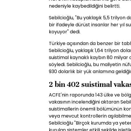
nedeniyle kaybedildiğini belirtti.
Sebilcioğlu, "Bu yaklaşık 5,5 trilyon 
bir ifadeyle dürüst insanlar her yıl su
koyuyor" dedi.
Türkiye açısından da benzer bir tab
Sebilcioğlu, yaklaşık 1,64 trilyon dolar
suistimal kaynaklı kaybın 80 milyar
söyledi. Sebilcioğlu, bu maliyetin n
930 dolarlık bir yük anlamına geldiği
2 bin 402 suistimal vakas
ACFE'nin raporunda 143 ülke ve böl
vakasının incelendiğini aktaran Sebi
suistimallerin önemli bölümünün kont
veya mevcut kontrollerin aşılabilmes
Sebilcioğlu "Birçok kurumda ya yete
kurulan sistemler etkili şekilde işle