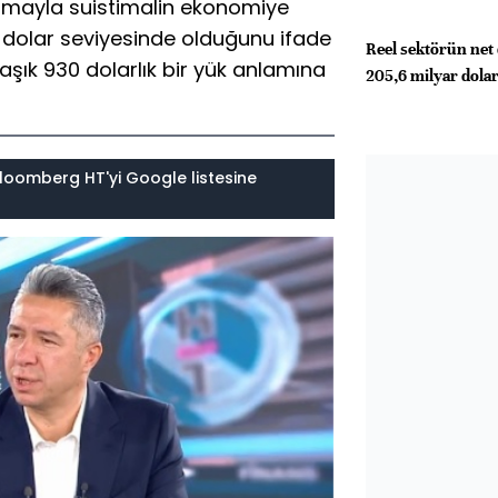
amayla suistimalin ekonomiye
r dolar seviyesinde olduğunu ifade
Reel sektörün net 
aşık 930 dolarlık bir yük anlamına
205,6 milyar dolar
loomberg HT'yi Google listesine