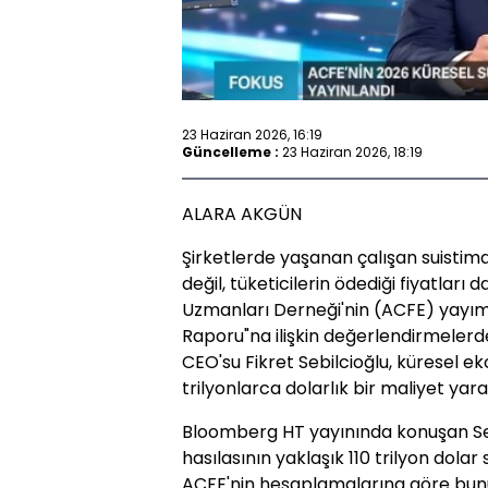
23 Haziran 2026, 16:19
Güncelleme :
23 Haziran 2026, 18:19
ALARA AKGÜN
Şirketlerde yaşanan çalışan suistima
değil, tüketicilerin ödediği fiyatları d
Uzmanları Derneği'nin (ACFE) yayıml
Raporu"na ilişkin değerlendirmeler
CEO'su Fikret Sebilcioğlu, küresel 
trilyonlarca dolarlık bir maliyet yarat
Bloomberg HT yayınında konuşan Sebi
hasılasının yaklaşık 110 trilyon dola
ACFE'nin hesaplamalarına göre bunun