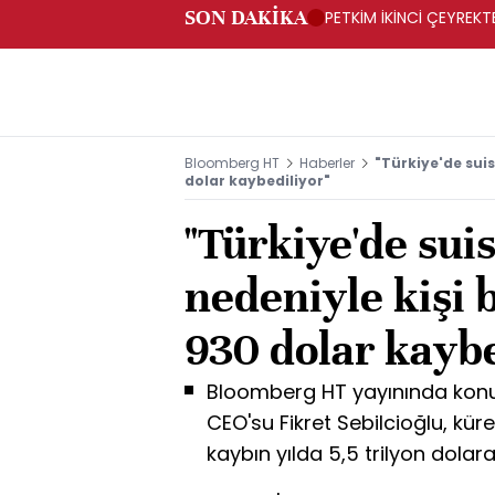
SON DAKİKA
PETKİM İKİNCİ ÇEYREKTE
Bloomberg HT
Haberler
"Türkiye'de suis
dolar kaybediliyor"
"Türkiye'de sui
nedeniyle kişi 
930 dolar kaybe
Bloomberg HT yayınında konu
CEO'su Fikret Sebilcioğlu, kü
kaybın yılda 5,5 trilyon dolara u