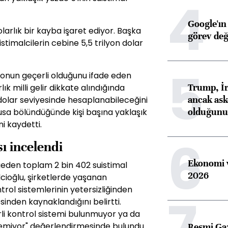
4
Google'ın
dolarlık bir kayba işaret ediyor. Başka
görev değ
istimalcilerin cebine 5,5 trilyon dolar
5
lonun geçerli olduğunu ifade eden
Trump, İr
lık milli gelir dikkate alındığında
ancak aske
 dolar seviyesinde hesaplanabileceğini
olduğunu 
üfusa bölündüğünde kişi başına yaklaşık
ni kaydetti.
6
ı incelendi
Ekonomi v
geden toplam 2 bin 402 suistimal
2026
lcioğlu, şirketlerde yaşanan
rol sistemlerinin yetersizliğinden
7
inden kaynaklandığını belirtti.
rli kontrol sistemi bulunmuyor ya da
tilemiyor" değerlendirmesinde bulundu.
Resmi Ga