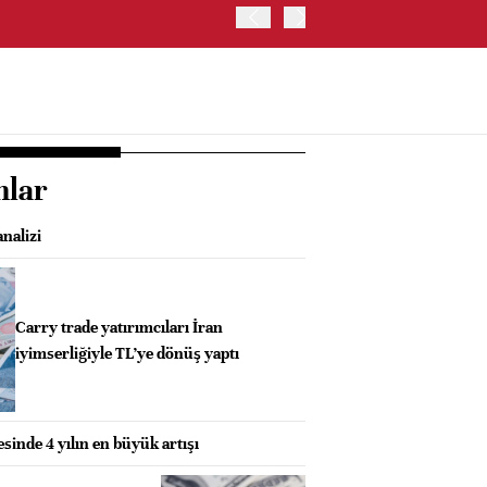
İRAN: HÜRMÜZ'DE GEÇİC
nlar
nalizi
Carry trade yatırımcıları İran
iyimserliğiyle TL’ye dönüş yaptı
esinde 4 yılın en büyük artışı