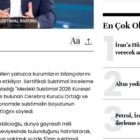
En Çok O
1
İran’a Hü
verecek 
2
lleri yalnızca kurumların bilançolarını
a etkiliyor. Sertifikalı Suistimal İnceleme
Altın yed
adığı "Mesleki Suistimal 2026 Küresel
de bulunan Cerebra Kurucu Ortağı ve
3
ekonomide suistimalin boyutunun
tığını söyledi.
Petrol, 
ilerleme s
lcioğlu, dünya gayrisafi milli
r seviyesinde bulunduğunu hatırlatarak,
 yaklaşık yüzde 5'inin suistimal