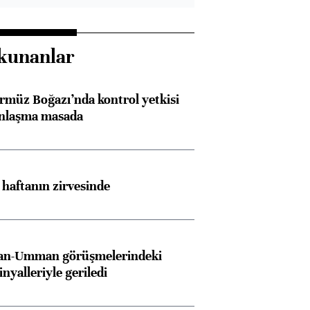
kunanlar
rmüz Boğazı’nda kontrol yetkisi
anlaşma masada
i haftanın zirvesinde
İran-Umman görüşmelerindeki
inyalleriyle geriledi