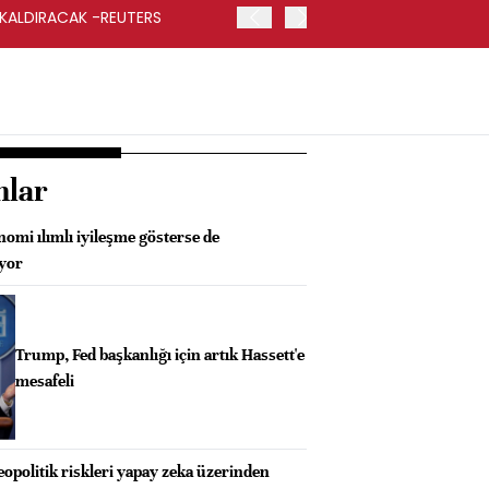
 KALDIRACAK -REUTERS
ABD DIŞİŞLERİ BAKANLIĞI
UYGULANACAK
nlar
omi ılımlı iyileşme gösterse de
üyor
Trump, Fed başkanlığı için artık Hassett'e
mesafeli
opolitik riskleri yapay zeka üzerinden