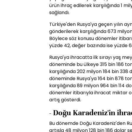
ürün ihraç edilerek karşılığında 1 mil
sağlandı.
Türkiye'den Rusya'ya geçen yılın ay
gönderilerek karşılığında 673 milyon
Böylece söz konusu dönemler itibarı
yüzde 42, değer bazında ise yüzde 63
Rusya'ya ihracatta ilk sırayı yaş me
döneminde bu ülkeye 315 bin 186 to
karşılığında 202 milyon 184 bin 338 do
döneminde Rusya'ya 164 bin 878 ton
karşılığında 89 milyon 964 bin 114 do
dönemler itibarıyla ihracat miktar o
artış gösterdi.
- Doğu Karadeniz'in ihra
Bu dönemde Doğu Karadeniz'den Rus
artışla 48 milyon 128 bin 186 dolar s