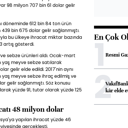
yar 98 milyon 707 bin 61 dolar gelir
nı döneminde 612 bin 84 ton ürün
 439 bin 675 dolar gelir sağlanmıştı.
En Çok O
1
yla bu ülkeye ihracat miktar bazında
 artış gösterdi.
Resmi Ga
yve sebze ürünleri aldı. Ocak-mart
n yaş meyve sebze satılarak
2
lar gelir elde edildi. 2017'nin aynı
 yaş meyve sebze ihraç edilmiş ve
lar gelir sağlanmıştı. Söz konusu
VakıfBank
larak yüzde 91, tutar olarak yüzde 125
kâr elde e
catı 48 milyon dolar
ya'ya yapılan ihracat yüzde 46
eviyesinde gerçekleşti.