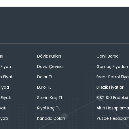
rı
Döviz Kurları
Canlı Borsa
Fiyatı
Döviz Çevirici
Gümüş Fiyatları
n Fiyatı
Dolar TL
Brent Petrol Fiya
iyatı
Euro TL
Bilezik Fiyatları
 Fiyatı
Sterin Kaç TL
BIST 100 Endeksi
yatı
Riyal Kaç TL
Altın Hesaplama
iyatı
Kanada Doları
Yüzde Hesapla