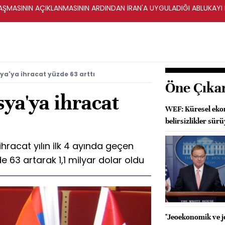
ŞMASININ AÇIKLANMASININ ARDINDAN İRAN'A UYGULADIĞI ABLUKAYI
ya'ya ihracat yüzde 63 arttı
Öne Çıka
ya'ya ihracat
WEF: Küresel ekon
belirsizlikler sür
hracat yılın ilk 4 ayında geçen
 63 artarak 1,1 milyar dolar oldu
"Jeoekonomik ve je