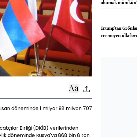
okumak mümkün
Trump'tan Grönlan
vermeyen ülkelere 
nisan döneminde 1 milyar 98 milyon 707
tçılar Birliği (DKİB) verilerinden
aylık döneminde Rusya'ya 868 bin 8 ton