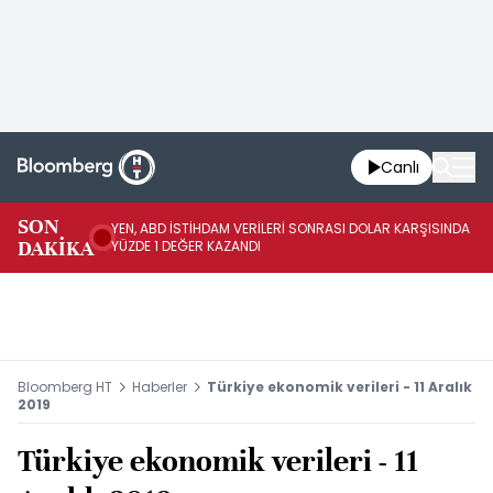
Canlı
SON
YEN, ABD İSTİHDAM VERİLERİ SONRASI DOLAR KARŞISINDA
AB
DAKİKA
YÜZDE 1 DEĞER KAZANDI
YÜ
Bloomberg HT
Haberler
Türkiye ekonomik verileri - 11 Aralık
2019
Türkiye ekonomik verileri - 11