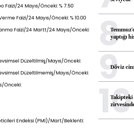
 Faizi/24 Mayıs/Önceki: % 7.50
8
Verme Faizi/24 Mayıs/Önceki: % 10.00
Temmuz'da
lanma Faizi/24 Martt/24 Mayıs/Önceki:
yaptığı hi
9
vsimsel Düzeltilmiş/Mayıs/Önceki:
Döviz cins
evsimsel Düzeltilmemiş/Mayıs/Önceki:
10
s/Önceki:
Takipteki 
zirvesind
icileri Endeksi (PMI)/Mart/Beklenti: