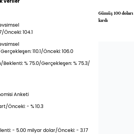
 veriler
Gümüş 100 doları 
kırdı
evsimsel
7/Önceki: 104.1
evsimsel
Gerçekleşen: 110.1/Önceki: 106.0
/Beklenti: % 75.0/Gerçekleşen: % 75.3/
omisi Anketi
art/Önceki: - % 10.3
nti: - 5.00 milyar dolar/Önceki: - 3.17