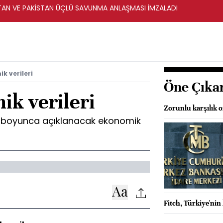
STAN VE PAKİSTAN ÜÇLÜ SAVUNMA ANLAŞMASI İMZALADI
k verileri
Öne Çıka
ik verileri
Zorunlu karşılık 
y boyunca açıklanacak ekonomik
Fitch, Türkiye'ni