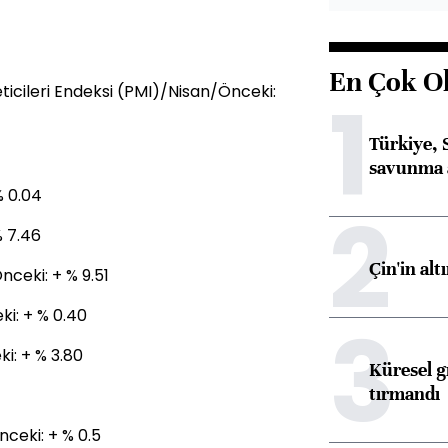
En Çok O
ticileri Endeksi (PMI)/Nisan/Önceki:
1
Türkiye, 
savunma 
% 0.04
2
% 7.46
Çin'in alt
nceki: + % 9.51
i: + % 0.40
3
i: + % 3.80
Küresel gı
tırmandı
ceki: + % 0.5