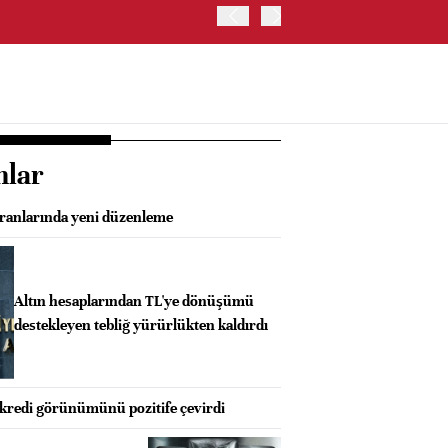
TRUMP: WARSH OLDUKÇA 
nlar
oranlarında yeni düzenleme
Altın hesaplarından TL'ye dönüşümü
destekleyen tebliğ yürürlükten kaldırdı
n kredi görünümünü pozitife çevirdi