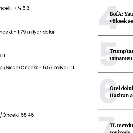
4
nceki: + % 5.8
BofA: Yatı
yüksek se
eki: - 1.79 milyar dolar
5
Trump'tan
1.1
tamamen o
i/Nisan/Önceki: - 6.57 milyar TL
6
Otel dolu
Haziran a
7
s/Önceki: 68.46
TL mevdua
seviyede