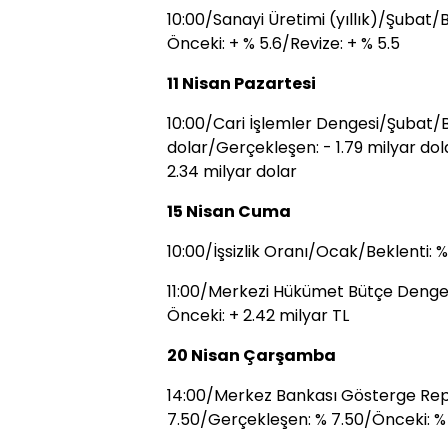
10:00/Sanayi Üretimi (yıllık)/Şubat/
Önceki: + % 5.6/Revize: + % 5.5
11 Nisan Pazartesi
10:00/Cari İşlemler Dengesi/Şubat/Be
dolar/Gerçekleşen: - 1.79 milyar dol
2.34 milyar dolar
15 Nisan Cuma
10:00/İşsizlik Oranı/Ocak/Beklenti: %
11:00/Merkezi Hükümet Bütçe Denges
Önceki: + 2.42 milyar TL
20 Nisan Çarşamba
14:00/Merkez Bankası Gösterge Repo
7.50/Gerçekleşen: % 7.50/Önceki: %