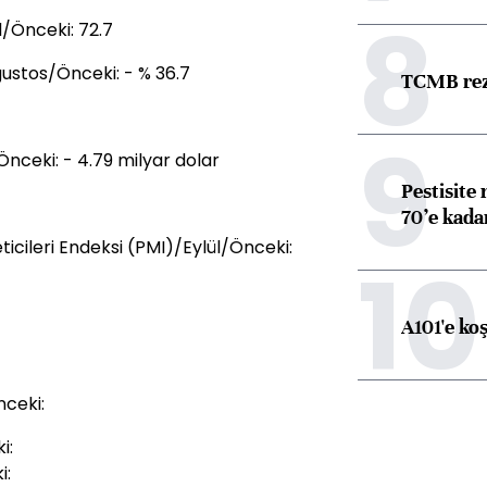
8
/Önceki: 72.7
Ağustos/Önceki: - % 36.7
TCMB reze
9
nceki: - 4.79 milyar dolar
Pestisite
70’e kadar
icileri Endeksi (PMI)/Eylül/Önceki:
10
A101'e ko
nceki:
i:
i: