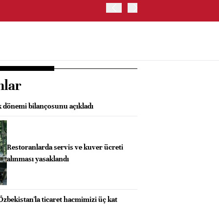
İRAN VE UMMAN, HÜRMÜZ 
OLUŞTURMAYI PLANLIYOR
nlar
k dönemi bilançosunu açıkladı
Restoranlarda servis ve kuver ücreti
alınması yasaklandı
Özbekistan'la ticaret hacmimizi üç kat