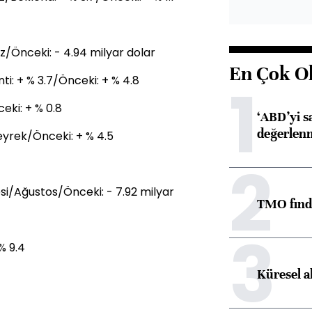
/Önceki: - 4.94 milyar dolar
En Çok O
ti: + % 3.7/Önceki: + % 4.8
1
eki: + % 0.8
‘ABD’yi s
değerlen
Çeyrek/Önceki: + % 4.5
2
i/Ağustos/Önceki: - 7.92 milyar
TMO fındık
3
% 9.4
Küresel a