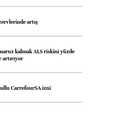
rvlerinde artış
 maruz kalmak ALS riskini yüzde
 artırıyor
şullu CarrefourSA izni