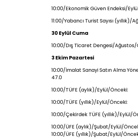
10:00/Ekonomik Güven Endeksi/Eylül
11:00/Yabancı Turist Sayısı (yıllık)/
30 Eylül Cuma
10:00/Dış Ticaret Dengesi/Ağustos/Ö
3 Ekim Pazartesi
10:00/İmalat Sanayi Satın Alma Yönet
47.0
10:00/TÜFE (aylık)/Eylül/Önceki:
10:00/TÜFE (yıllık)/Eylül/Önceki:
10:00/Çekirdek TÜFE (yıllık)/Eylül/Ö
10:00/ÜFE (aylık)/Şubat/Eylül/Öncek
10:00/ÜFE (yıllık)/Şubat/Eylül/Öncek