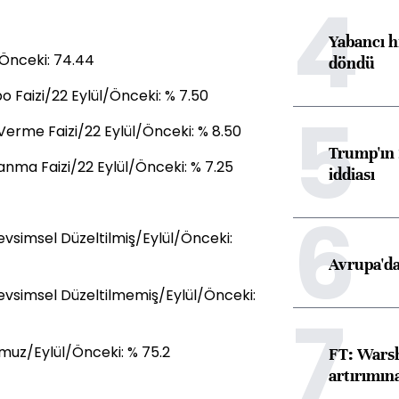
4
Yabancı h
/Önceki: 74.44
döndü
 Faizi/22 Eylül/Önceki: % 7.50
5
erme Faizi/22 Eylül/Önceki: % 8.50
Trump'ın 
nma Faizi/22 Eylül/Önceki: % 7.25
iddiası
6
vsimsel Düzeltilmiş/Eylül/Önceki:
Avrupa'da
vsimsel Düzeltilmemiş/Eylül/Önceki:
7
muz/Eylül/Önceki: % 75.2
FT: Warsh
artırımın