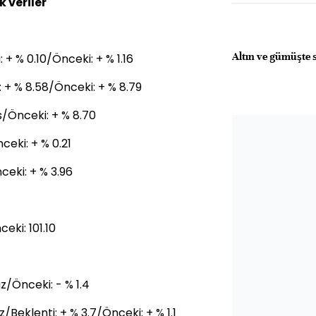
 veriler
Altın ve gümüşte 
+ % 0.10/Önceki: + % 1.16
: + % 8.58/Önceki: + % 8.79
s/Önceki: + % 8.70
eki: + % 0.21
ceki: + % 3.96
eki: 101.10
/Önceki: - % 1.4
Beklenti: + % 3.7/Önceki: + % 1.1