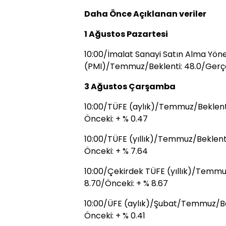
Daha Önce Açıklanan veriler
1 Ağustos Pazartesi
10:00/İmalat Sanayi Satın Alma Yönet
(PMI)/Temmuz/Beklenti: 48.0/Gerçe
3 Ağustos Çarşamba
10:00/TÜFE (aylık)/Temmuz/Beklenti:
Önceki: + % 0.47
10:00/TÜFE (yıllık)/Temmuz/Beklenti
Önceki: + % 7.64
10:00/Çekirdek TÜFE (yıllık)/Temmu
8.70/Önceki: + % 8.67
10:00/ÜFE (aylık)/Şubat/Temmuz/Bek
Önceki: + % 0.41