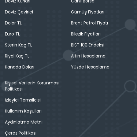
Döviz Kurları
Canlı Borsa
Döviz Çevirici
Gümüş Fiyatları
Dolar TL
Brent Petrol Fiyatı
Euro TL
Bilezik Fiyatları
Sterin Kaç TL
BIST 100 Endeksi
Riyal Kaç TL
Altın Hesaplama
Kanada Doları
Yüzde Hesaplama
Kişisel Verilerin Korunması
Politikası
İzleyici Temsilcisi
Kullanım Koşulları
Aydınlatma Metni
Çerez Politikası