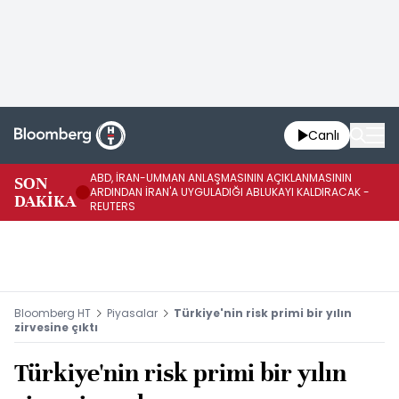
Canlı
ABD, İRAN-UMMAN ANLAŞMASININ AÇIKLANMASININ
AB
SON
ARDINDAN İRAN'A UYGULADIĞI ABLUKAYI KALDIRACAK -
GE
DAKİKA
REUTERS
UY
Bloomberg HT
Piyasalar
Türkiye'nin risk primi bir yılın
zirvesine çıktı
Türkiye'nin risk primi bir yılın