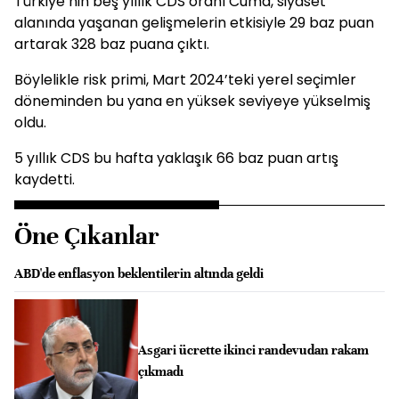
Türkiye’nin beş yıllık CDS oranı Cuma, siyaset
alanında yaşanan gelişmelerin etkisiyle 29 baz puan
artarak 328 baz puana çıktı.
Böylelikle risk primi, Mart 2024’teki yerel seçimler
döneminden bu yana en yüksek seviyeye yükselmiş
oldu.
5 yıllık CDS bu hafta yaklaşık 66 baz puan artış
kaydetti.
Öne Çıkanlar
ABD'de enflasyon beklentilerin altında geldi
Asgari ücrette ikinci randevudan rakam
çıkmadı