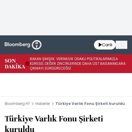
Canlı
BAKAN ŞİMŞEK: VERİMLİLİK ODAKLI POLİTİKALARIMIZLA
BA
SON
KÜRESEL DEĞER ZİNCİRLERİNDE DAHA ÜST BASAMAKLARA
VE
DAKİKA
ÇIKMAYI SÜRDÜRECEĞİZ
DÖ
Bloomberg HT
Haberler
Türkiye Varlık Fonu Şirketi kuruldu
Türkiye Varlık Fonu Şirketi
kuruldu