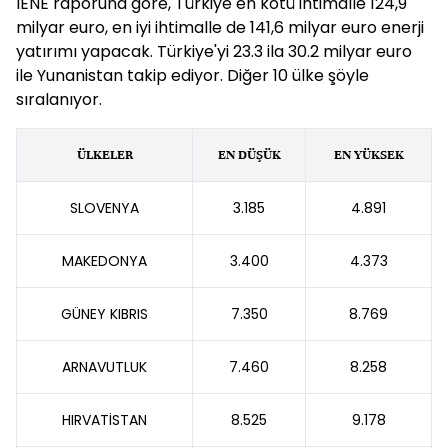
IENE raporuna göre, Türkiye en kötü ihtimalle 124,9
milyar euro, en iyi ihtimalle de 141,6 milyar euro enerji
yatırımı yapacak. Türkiye'yi 23.3 ila 30.2 milyar euro
ile Yunanistan takip ediyor. Diğer 10 ülke şöyle
sıralanıyor.
ÜLKELER
EN DÜŞÜK
EN YÜKSEK
SLOVENYA
3.185
4.891
MAKEDONYA
3.400
4.373
GÜNEY KIBRIS
7.350
8.769
ARNAVUTLUK
7.460
8.258
HIRVATİSTAN
8.525
9.178