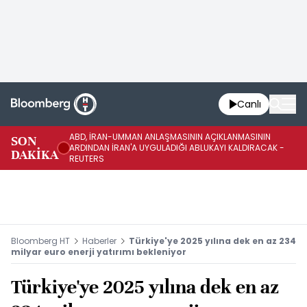
Canlı
ABD, İRAN-UMMAN ANLAŞMASININ AÇIKLANMASININ
AB
SON
ARDINDAN İRAN'A UYGULADIĞI ABLUKAYI KALDIRACAK -
GE
DAKİKA
REUTERS
UY
Bloomberg HT
Haberler
Türkiye'ye 2025 yılına dek en az 234
milyar euro enerji yatırımı bekleniyor
Türkiye'ye 2025 yılına dek en az