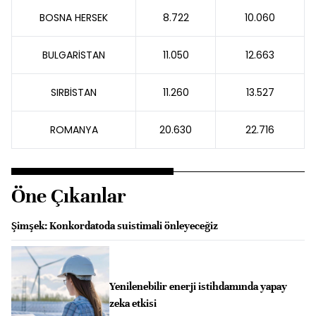
BOSNA HERSEK
8.722
10.060
BULGARİSTAN
11.050
12.663
SIRBİSTAN
11.260
13.527
ROMANYA
20.630
22.716
Öne Çıkanlar
Şimşek: Konkordatoda suistimali önleyeceğiz
Yenilenebilir enerji istihdamında yapay
zeka etkisi