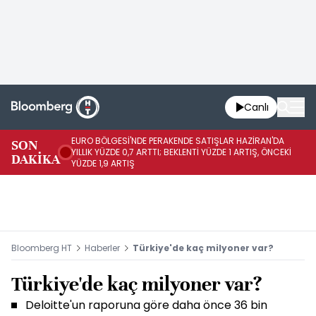
Canlı
EURO BÖLGESİ'NDE PERAKENDE SATIŞLAR HAZİRAN'DA
EU
SON
YILLIK YÜZDE 0,7 ARTTI; BEKLENTİ YÜZDE 1 ARTIŞ, ÖNCEKİ
AY
DAKİKA
YÜZDE 1,9 ARTIŞ
ÖN
Bloomberg HT
Haberler
Türkiye'de kaç milyoner var?
Türkiye'de kaç milyoner var?
Deloitte'un raporuna göre daha önce 36 bin