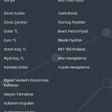
Künye
Altın ONS Fiyatı
Döviz Kurları
Canlı Borsa
Döviz Çevirici
Gümüş Fiyatları
Dolar TL
Brent Petrol Fiyatı
Euro TL
Bilezik Fiyatları
Sterin Kaç TL
BIST 100 Endeksi
Riyal Kaç TL
Altın Hesaplama
Kanada Doları
Yüzde Hesaplama
Kişisel Verilerin Korunması
Politikası
İzleyici Temsilcisi
Kullanım Koşulları