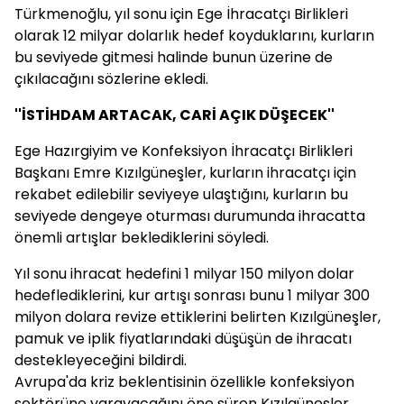
Türkmenoğlu, yıl sonu için Ege İhracatçı Birlikleri
olarak 12 milyar dolarlık hedef koyduklarını, kurların
bu seviyede gitmesi halinde bunun üzerine de
çıkılacağını sözlerine ekledi.
''İSTİHDAM ARTACAK, CARİ AÇIK DÜŞECEK''
Ege Hazırgiyim ve Konfeksiyon İhracatçı Birlikleri
Başkanı Emre Kızılgüneşler, kurların ihracatçı için
rekabet edilebilir seviyeye ulaştığını, kurların bu
seviyede dengeye oturması durumunda ihracatta
önemli artışlar beklediklerini söyledi.
Yıl sonu ihracat hedefini 1 milyar 150 milyon dolar
hedeflediklerini, kur artışı sonrası bunu 1 milyar 300
milyon dolara revize ettiklerini belirten Kızılgüneşler,
pamuk ve iplik fiyatlarındaki düşüşün de ihracatı
destekleyeceğini bildirdi.
Avrupa'da kriz beklentisinin özellikle konfeksiyon
sektörüne yarayacağını öne süren Kızılgüneşler,