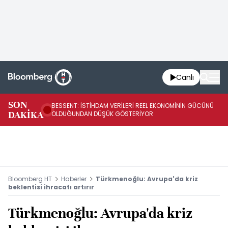
Canlı
AB
SON
BESSENT: İSTİHDAM VERİLERİ REEL EKONOMİNİN GÜCÜNÜ
Fİ
DAKİKA
OLDUĞUNDAN DÜŞÜK GÖSTERİYOR
UY
Bloomberg HT
Haberler
Türkmenoğlu: Avrupa'da kriz
beklentisi ihracatı artırır
Türkmenoğlu: Avrupa'da kriz