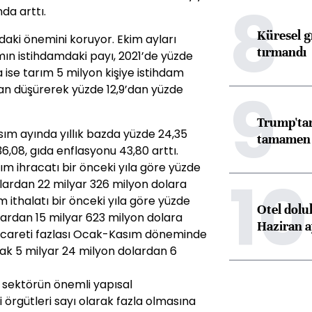
8
da arttı.
Küresel gı
aki önemini koruyor. Ekim ayları
tırmandı
ımın istihdamdaki payı, 2021’de yüzde
da ise tarım 5 milyon kişiye istihdam
9
 puan düşürerek yüzde 12,9’dan yüzde
Trump'tan
asım ayında yıllık bazda yüzde 24,35
tamamen o
6,08, gıda enflasyonu 43,80 arttı.
 ihracatı bir önceki yıla göre yüzde
10
olardan 22 milyar 326 milyon dolara
 ithalatı bir önceki yıla göre yüzde
Otel dolu
lardan 15 milyar 623 milyon dolara
Haziran a
 ticareti fazlası Ocak-Kasım döneminde
rak 5 milyar 24 milyon dolardan 6
 sektörün önemli yapısal
i örgütleri sayı olarak fazla olmasına