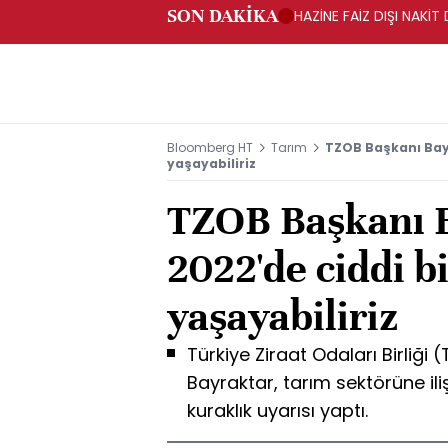
SON DAKİKA
HAZİNE FAİZ DIŞI NAKİ
Bloomberg HT
Tarım
TZOB Başkanı Bayr
yaşayabiliriz
TZOB Başkanı 
2022'de ciddi b
yaşayabiliriz
Türkiye Ziraat Odaları Birliğ
Bayraktar, tarım sektörüne il
kuraklık uyarısı yaptı.