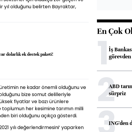
r yıl olduğunu belirten Bayraktar,
En Çok O
1
İş Banka
ar dolarlık ek destek paketi!
görevden 
2
ABD tarım
l üretimin ne kadar önemli olduğunu ve
sürpriz
lduğunu bize somut delilleriyle
üksek fiyatlar ve bazı ürünlere
3
e toplumun her kesimine tarımın milli
nden biri olduğunu açıkça gösterdi.
ING'den d
 ‘2021 yılı değerlendirmesini’ yaparken