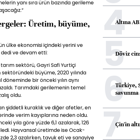
4
lerin yanı sıra ürün bazında gerileme
aşacağız.”
Altına AB
rgeler: Üretim, büyüme,
5
n ülke ekonomisi içindeki yerini ve
z dedi ve devam etti:
Döviz cins
e tarım sektörü, Gayri Safi Yurtiçi
6
ım sektöründeki büyüme, 2020 yılında
ül döneminde bir önceki yılın aynı
Türkiye, 
zaldı. Tarımdaki gerilemenin temel
savunma 
alış oldu.
7
şiddetli kuraklık ve diğer afetler, en
erinde verim kayıplarına neden oldu.
önceki yıla göre yüzde 6,1 azalarak, 126
Çin'in alt
iledi. Hayvansal üretimde ise Ocak-
e 2,3 azalırken, tavuk eti ve sanayiye