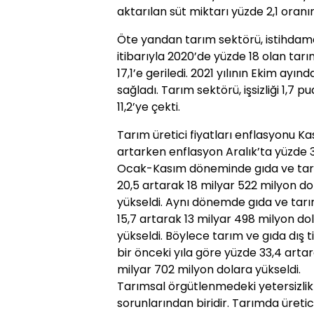
aktarılan süt miktarı yüzde 2,1 oranın
Öte yandan tarım sektörü, istihdamd
itibarıyla 2020’de yüzde 18 olan tar
17,1’e geriledi. 2021 yılının Ekim ayın
sağladı. Tarım sektörü, işsizliği 1,7
11,2’ye çekti.
Tarım üretici fiyatları enflasyonu K
artarken enflasyon Aralık’ta yüzde 3
Ocak-Kasım döneminde gıda ve tarım
20,5 artarak 18 milyar 522 milyon d
yükseldi. Aynı dönemde gıda ve tarım
15,7 artarak 13 milyar 498 milyon do
yükseldi. Böylece tarım ve gıda dış
bir önceki yıla göre yüzde 33,4 arta
milyar 702 milyon dolara yükseldi.
Tarımsal örgütlenmedeki yetersizlik
sorunlarından biridir. Tarımda üretic