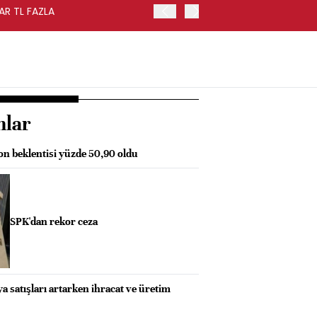
AR TL FAZLA
HAZİNE NAKİT DENGESİ TE
nlar
on beklentisi yüzde 50,90 oldu
SPK'dan rekor ceza
a satışları artarken ihracat ve üretim