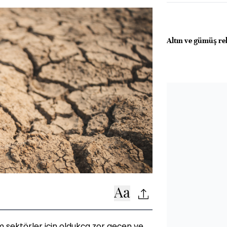
Altın ve gümüş rek
m sektörler için oldukça zor geçen ve