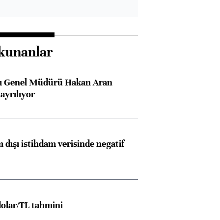
kunanlar
sı Genel Müdürü Hakan Aran
ayrılıyor
 dışı istihdam verisinde negatif
olar/TL tahmini