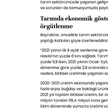
tarım sektörümüzde yaşanan gelişme
ve sorunları da kamuoyumuzla payl
Tarımda ekonomik göste
örgütlenme
Bayraktar, öncelikle tarım sektörünü
yaptığı katkıları şöyle özetlenebiliri
“2021 yılının ilk 9 aylık verilerine gör
Hasıla’nın yüzde 6’sını sağladı. Tar
yüzde 5,9 iken, 2021 yılının Ocak-Eyl
dönemine göre yüzde 2,9 oranında a
nedeni, bitkisel üretimde yaşanan az
2020-2021 üretim sezonunda yaşanan 
fazla arpa, buğday ve baklagil ürünl
2021 yılı toplam bitkisel üretim, bir 
milyon tondan 118,4 milyon tona ger
Ekim döneminde yumurta üretimi yüzd