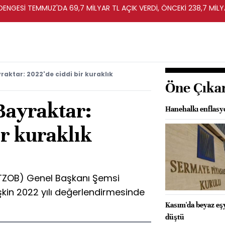
T DENGESİ TEMMUZ'DA 69,7 MİLYAR TL AÇIK VERDİ, ÖNCEKİ 238,7 MİLY
aktar: 2022'de ciddi bir kuraklık
Öne Çıka
Bayraktar:
Hanehalkı enflasy
ir kuraklık
i (TZOB) Genel Başkanı Şemsi
işkin 2022 yılı değerlendirmesinde
Kasım'da beyaz eşy
düştü