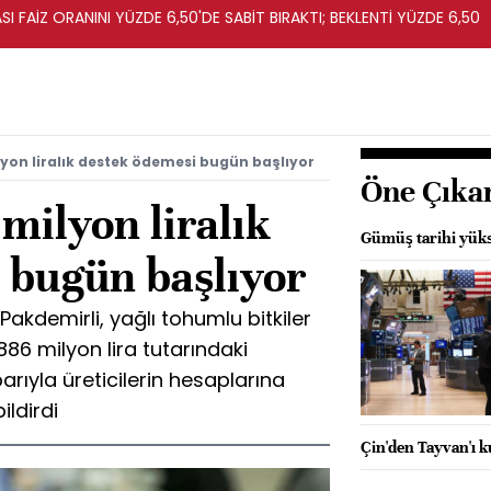
I FAİZ ORANINI YÜZDE 6,50'DE SABİT BIRAKTI; BEKLENTİ YÜZDE 6,50
lyon liralık destek ödemesi bugün başlıyor
Öne Çıka
 milyon liralık
Gümüş tarihi yüks
 bugün başlıyor
akdemirli, yağlı tohumlu bitkiler
86 milyon lira tutarındaki
rıyla üreticilerin hesaplarına
ldirdi
Çin'den Tayvan'ı k