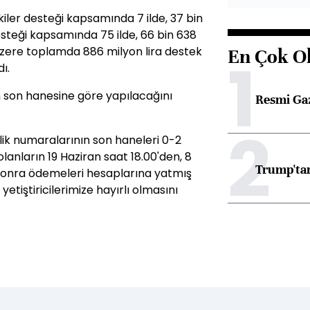
kiler desteği kapsamında 7 ilde, 37 bin
desteği kapsamında 75 ilde, 66 bin 638
k üzere toplamda 886 milyon lira destek
En Çok O
1
ı.
 son hanesine göre yapılacağını
Resmi Ga
2
lik numaralarının son haneleri 0-2
lanların 19 Haziran saat 18.00'den, 8
Trump'tan
 sonra ödemeleri hesaplarına yatmış
yetiştiricilerimize hayırlı olmasını