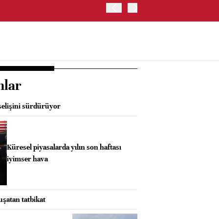
OYAK ÇİMENTO İKİNCİ ÇEY
nlar
elişini sürdürüyor
Küresel piyasalarda yılın son haftası
iyimser hava
uşatan tatbikat