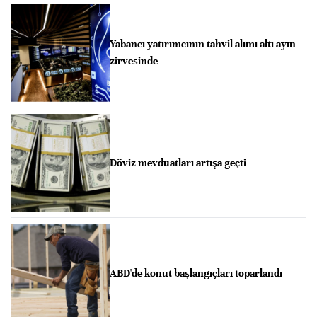
Yabancı yatırımcının tahvil alımı altı ayın
zirvesinde
Döviz mevduatları artışa geçti
ABD'de konut başlangıçları toparlandı