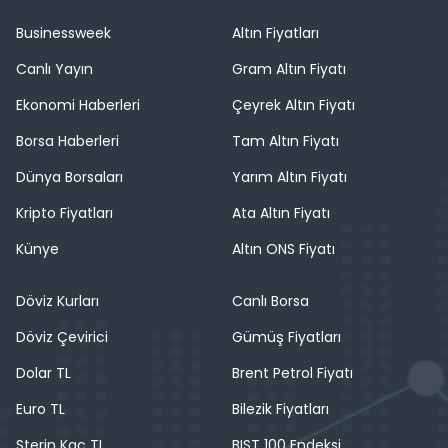
Businessweek
Altın Fiyatları
Canlı Yayın
Gram Altın Fiyatı
Ekonomi Haberleri
Çeyrek Altın Fiyatı
Borsa Haberleri
Tam Altın Fiyatı
Dünya Borsaları
Yarım Altın Fiyatı
Kripto Fiyatları
Ata Altın Fiyatı
Künye
Altın ONS Fiyatı
Döviz Kurları
Canlı Borsa
Döviz Çevirici
Gümüş Fiyatları
Dolar TL
Brent Petrol Fiyatı
Euro TL
Bilezik Fiyatları
Sterin Kaç TL
BIST 100 Endeksi