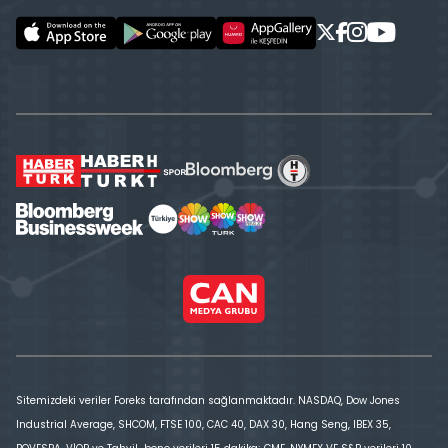
Sitemizdeki veriler Foreks tarafından sağlanmaktadır. NASDAQ, Dow Jones
Industrial Average, SHCOM, FTSE 100, CAC 40, DAX 30, Hang Seng, IBEX 35,