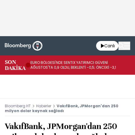
Canlı
SON
EURO BÖLGESİ'NDE SENTIX YATIRIMCI GÜVENİ
İR
DAKİKA
AĞUSTOS'TA 0,9 OLDU, BEKLENTİ -0,5; ÖNCEKİ -3,1
DE
Bloomberg HT
Haberler
VakıfBank, JPMorgan'dan 250
milyon dolar kaynak sağladı
VakıfBank, JPMorgan'dan 250