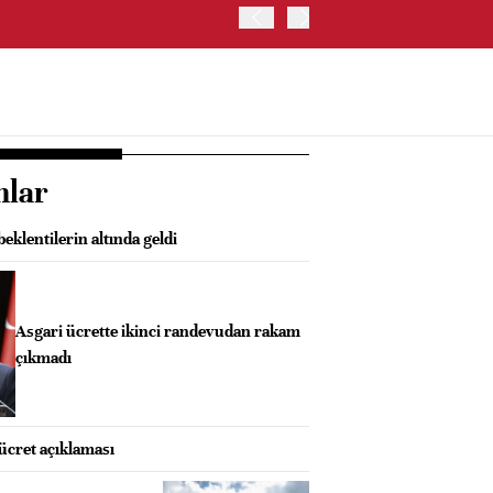
JAPONYA BORSASI'NDA TO
nlar
eklentilerin altında geldi
Asgari ücrette ikinci randevudan rakam
çıkmadı
 ücret açıklaması