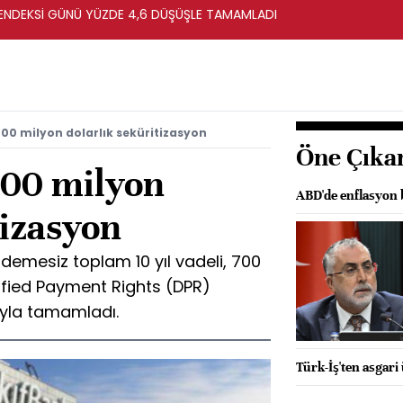
ENDEKSİ GÜNÜ YÜZDE 4,6 DÜŞÜŞLE TAMAMLADI
00 milyon dolarlık seküritizasyon
Öne Çıka
700 milyon
ABD'de enflasyon b
tizasyon
 ödemesiz toplam 10 yıl vadeli, 700
sified Payment Rights (DPR)
ıyla tamamladı.
Türk-İş'ten asgari