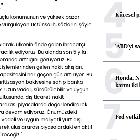
4
"
Küresel p
 güçlü konumunun ve yüksek pazar
 vurgulayan Üstünsalih, sözlerini şöyle
5
olarak, ülkenin önde gelen ihracatçı
'ABD'yi s
racılık ediyoruz. Bu alanda son 5 yıla
oranda arttığını görüyoruz. Bu
6
t işlemlerinden gelen nakit akışları,
pasitesini her geçen gün artırıyor. Bu
Honda, Ni
üritizasyon bakiyesine sahip banka
karını iki
 Uzun vadeli, sürdürülebilir ve uygun
7
ltusunda, dış ticaret nakit
lararası piyasalarda değerlendirerek
ya devam ediyoruz. Önümüzdeki
Fed yetki
adeli ve uygun maliyetli yurt dışı
rek uluslararası piyasalardaki en aktif
üreceğiz."