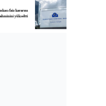
kası faiz kararını
ahminini yükseltti