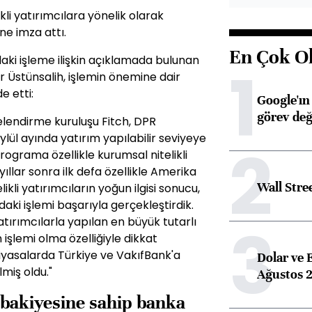
kli yatırımcılara yönelik olarak
ne imza attı.
En Çok O
ki işleme ilişkin açıklamada bulunan
1
 Üstünsalih, işlemin önemine dair
e etti:
Google'ın
görev değ
elendirme kuruluşu Fitch, DPR
lül ayında yatırım yapılabilir seviyeye
2
rograma özellikle kurumsal nitelikli
n yıllar sonra ilk defa özellikle Amerika
Wall Stre
ikli yatırımcıların yoğun ilgisi sonucu,
daki işlemi başarıyla gerçekleştirdik.
3
atırımcılarla yapılan en büyük tutarlı
işlemi olma özelliğiyle dikkat
iyasalarda Türkiye ve VakıfBank'a
Dolar ve 
miş oldu."
Ağustos 2
bakiyesine sahip banka