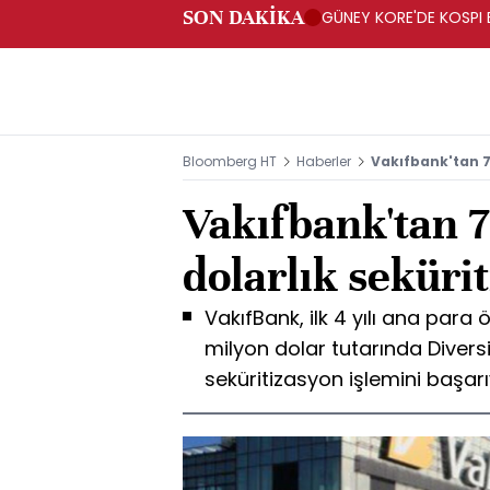
SON DAKİKA
GÜNEY KORE'DE KOSPI 
Bloomberg HT
Haberler
Vakıfbank'tan 7
Vakıfbank'tan 
dolarlık seküri
VakıfBank, ilk 4 yılı ana para
milyon dolar tutarında Diver
seküritizasyon işlemini başar