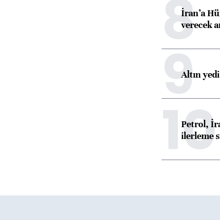
8
İran’a Hü
verecek 
9
Altın yed
10
Petrol, 
ilerleme s