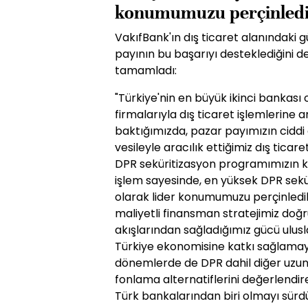
konumumuzu perçinledi
VakıfBank'ın dış ticaret alanındaki
payının bu başarıyı desteklediğini de
tamamladı:
"Türkiye'nin en büyük ikinci bankası 
firmalarıyla dış ticaret işlemlerine a
baktığımızda, pazar payımızın ciddi 
vesileyle aracılık ettiğimiz dış ticare
DPR seküritizasyon programımızın ka
işlem sayesinde, en yüksek DPR sek
olarak lider konumumuzu perçinledik.
maliyetli finansman stratejimiz doğru
akışlarından sağladığımız gücü ulus
Türkiye ekonomisine katkı sağlama
dönemlerde de DPR dahil diğer uzun v
fonlama alternatiflerini değerlendire
Türk bankalarından biri olmayı sürd