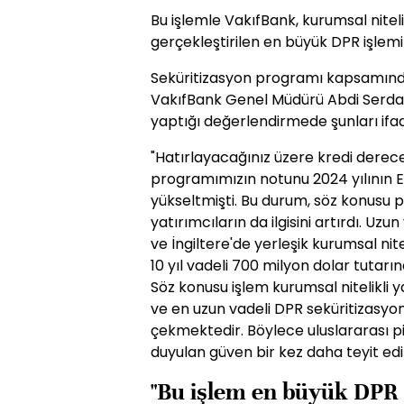
Bu işlemle VakıfBank, kurumsal niteli
gerçekleştirilen en büyük DPR işlemi
Seküritizasyon programı kapsamında
VakıfBank Genel Müdürü Abdi Serdar
yaptığı değerlendirmede şunları ifad
"Hatırlayacağınız üzere kredi derec
programımızın notunu 2024 yılının Ey
yükseltmişti. Bu durum, söz konusu p
yatırımcıların da ilgisini artırdı. Uzu
ve İngiltere'de yerleşik kurumsal nitel
10 yıl vadeli 700 milyon dolar tutarın
Söz konusu işlem kurumsal nitelikli y
ve en uzun vadeli DPR seküritizasyon 
çekmektedir. Böylece uluslararası p
duyulan güven bir kez daha teyit edil
"Bu işlem en büyük DPR 