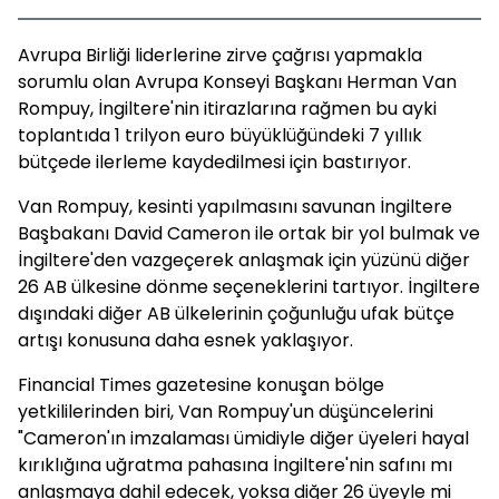
Avrupa Birliği liderlerine zirve çağrısı yapmakla
sorumlu olan Avrupa Konseyi Başkanı Herman Van
Rompuy, İngiltere'nin itirazlarına rağmen bu ayki
toplantıda 1 trilyon euro büyüklüğündeki 7 yıllık
bütçede ilerleme kaydedilmesi için bastırıyor.
Van Rompuy, kesinti yapılmasını savunan İngiltere
Başbakanı David Cameron ile ortak bir yol bulmak ve
İngiltere'den vazgeçerek anlaşmak için yüzünü diğer
26 AB ülkesine dönme seçeneklerini tartıyor. İngiltere
dışındaki diğer AB ülkelerinin çoğunluğu ufak bütçe
artışı konusuna daha esnek yaklaşıyor.
Financial Times gazetesine konuşan bölge
yetkililerinden biri, Van Rompuy'un düşüncelerini
"Cameron'ın imzalaması ümidiyle diğer üyeleri hayal
kırıklığına uğratma pahasına İngiltere'nin safını mı
anlaşmaya dahil edecek, yoksa diğer 26 üyeyle mi