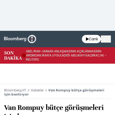
Canlı
ABD, İRAN-UMMAN ANLAŞMASININ AÇIKLANMASININ
AB
SON
ARDINDAN İRAN'A UYGULADIĞI ABLUKAYI KALDIRACAK -
GE
DAKİKA
REUTERS
UY
Bloomberg HT
Haberler
Van Rompuy bütçe görüşmeleri
için bastırıyor
Van Rompuy bütçe görüşmeleri