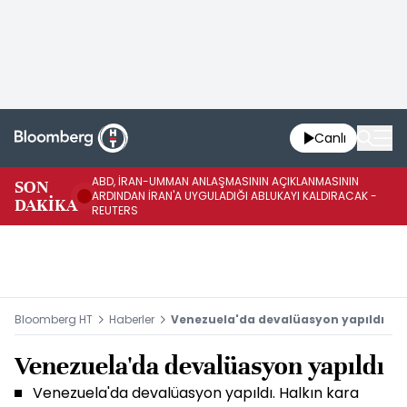
Canlı
ABD, İRAN-UMMAN ANLAŞMASININ AÇIKLANMASININ
AB
SON
ARDINDAN İRAN'A UYGULADIĞI ABLUKAYI KALDIRACAK -
GE
DAKİKA
REUTERS
UY
Bloomberg HT
Haberler
Venezuela'da devalüasyon yapıldı
Venezuela'da devalüasyon yapıldı
Venezuela'da devalüasyon yapıldı. Halkın kara