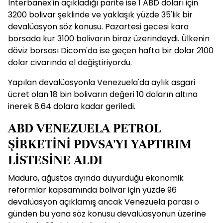
Interbanex'in açıkladığı parite ise 1 ABD doları için
3200 bolivar şeklinde ve yaklaşık yüzde 35'lik bir
devalüasyon söz konusu. Pazartesi gecesi kara
borsada kur 3100 bolivarın biraz üzerindeydi. Ülkenin
döviz borsası Dicom'da ise geçen hafta bir dolar 2100
dolar civarında el değiştiriyordu.
Yapılan devalüasyonla Venezuela'da aylık asgari
ücret olan 18 bin bolivarın değeri 10 doların altına
inerek 8.64 dolara kadar geriledi.
ABD VENEZUELA PETROL
ŞİRKETİNİ PDVSA'YI YAPTIRIM
LİSTESİNE ALDI
Maduro, ağustos ayında duyurduğu ekonomik
reformlar kapsamında bolivar için yüzde 96
devalüasyon açıklamış ancak Venezuela parası o
günden bu yana söz konusu devalüasyonun üzerine