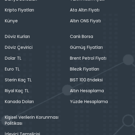
Kripto Fiyatları
Ata Altın Fiyatı
Künye
Altın ONS Fiyatı
Döviz Kurları
Canlı Borsa
Döviz Çevirici
Gümüş Fiyatları
Dolar TL
Brent Petrol Fiyatı
Euro TL
Bilezik Fiyatları
Sterin Kaç TL
BIST 100 Endeksi
Riyal Kaç TL
Altın Hesaplama
Kanada Doları
Yüzde Hesaplama
Kişisel Verilerin Korunması
Politikası
İzleyici Temsilcisi