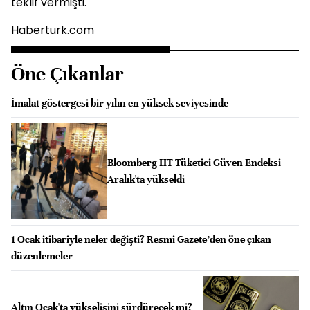
teklif vermişti.
Haberturk.com
Öne Çıkanlar
İmalat göstergesi bir yılın en yüksek seviyesinde
Bloomberg HT Tüketici Güven Endeksi
Aralık'ta yükseldi
1 Ocak itibariyle neler değişti? Resmi Gazete’den öne çıkan
düzenlemeler
Altın Ocak'ta yükselişini sürdürecek mi?