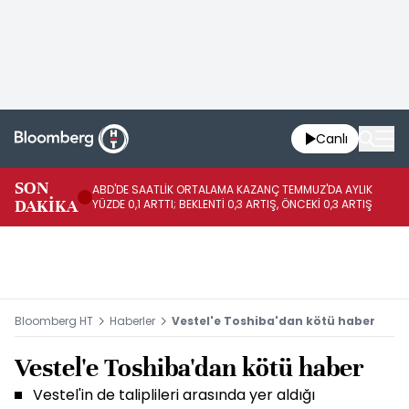
Canlı
SON
ABD'DE SAATLİK ORTALAMA KAZANÇ TEMMUZ'DA AYLIK
AB
DAKİKA
YÜZDE 0,1 ARTTI; BEKLENTİ 0,3 ARTIŞ, ÖNCEKİ 0,3 ARTIŞ
YÜ
Bloomberg HT
Haberler
Vestel'e Toshiba'dan kötü haber
Vestel'e Toshiba'dan kötü haber
Vestel'in de taliplileri arasında yer aldığı