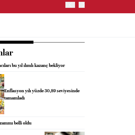
BORSA İSTANBUL'DA BIST
nlar
cıları bu yıl ılımlı kazanç bekliyor
Enflasyon yılı yüzde 30,89 seviyesinde
tamamladı
ammı belli oldu