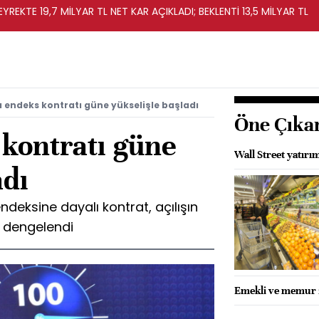
REKTE 19,7 MİLYAR TL NET KAR AÇIKLADI; BEKLENTİ 13,5 MİLYAR TL
a endeks kontratı güne yükselişle başladı
Öne Çıka
 kontratı güne
Wall Street yatırım
adı
ndeksine dayalı kontrat, açılışın
e dengelendi
Emekli ve memur z