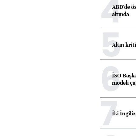
4
ABD'de öz
altında
5
Altın krit
6
İSO Başka
modeli ça
7
İki İngili