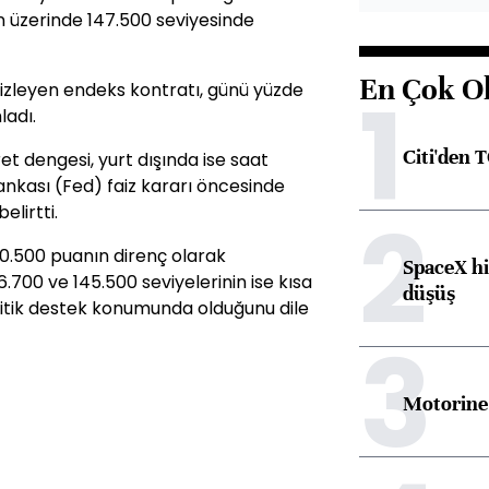
 üzerinde 147.500 seviyesinde
En Çok O
1
ir izleyen endeks kontratı, günü yüzde
ladı.
Citi'den 
ret dengesi, yurt dışında ise saat
nkası (Fed) faiz kararı öncesinde
2
elirtti.
0.500 puanın direnç olarak
SpaceX hi
6.700 ve 145.500 seviyelerinin ise kısa
düşüş
ritik destek konumunda olduğunu dile
3
Motorine 