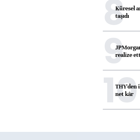
8
Küresel ar
taşıdı
9
JPMorgan
realize ett
10
THY'den i
net kâr