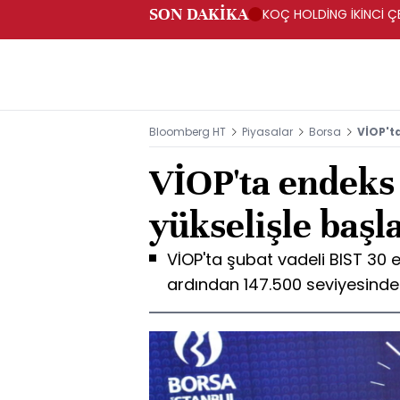
SON DAKİKA
KOÇ HOLDİNG İKİNCİ ÇEY
Bloomberg HT
Piyasalar
Borsa
VİOP't
VİOP'ta endeks
yükselişle başl
VİOP'ta şubat vadeli BIST 30 e
ardından 147.500 seviyesind