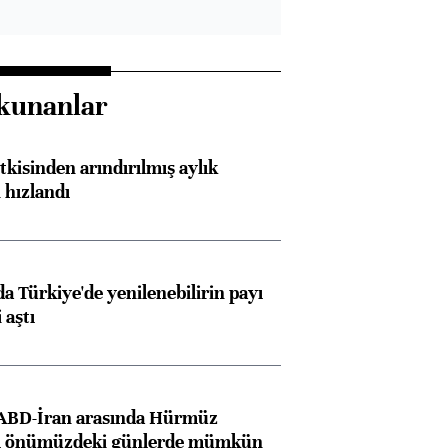
kunanlar
kisinden arındırılmış aylık
 hızlandı
 Türkiye'de yenilenebilirin payı
 aştı
 ABD-İran arasında Hürmüz
ı önümüzdeki günlerde mümkün