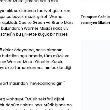
arner Music şirketini satın aldı.
yıncılık sektöründe faaliyet gösteren
 üçüncü büyük müzik şirketi Warner
Trump'tan Grönlan
ını açıkladı. Cee Lo Green ve Bruno Mars
vermeyen ülkelere 
 bulunduran Warner Music'i nakit 3,3
tries'in bu şirkette küçük bir hissesi
25 dolar ödeyeceği, satın almanın
ı belirtilen açıklamada, tüm müzik ve
anın Warner Music Yönetim Kurulu
çeyrekte tamamlanmasının beklendiği
nı artmasından ''heyecanlandığını''
g Mohaupt, ''Müzik sektörü dijital
bir dönüm noktasında. Müzik işinde en