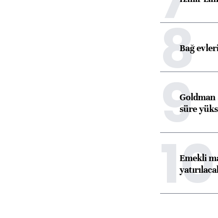
8
Bağ evleri
9
Goldman S
süre yüks
10
Emekli ma
yatırılaca