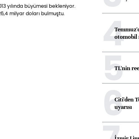
013 yılında büyümesi bekleniyor.
4
26,4 milyar doları bulmuştu.
Temmuz'da
otomobil 
5
TL'nin re
6
Citi'den 
uyarısı
7
İzmir Lim