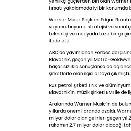
yenilikçi güçlerden biri olan Warner 
fırsatı yakalamada iyi bir konumda b
Warner Music Başkanı Edgar Bronfman
vizyonu, büyüme stratejisi ve sanatçı
teknoloji ve medyada taze bir girişi
ifade etti.
ABD'de yayımlanan Forbes dergisine 
Blavatnik, geçen yıl Metro-Goldwyn-M
başarısızlıkla sonuçlansa da eğlenc
şirketlerle olan ilgisi ortaya çıkmıştı.
Rus petrol şirketi TNK ve alüminyum
Blavatnik'in, müzik şirketi EMI ile de ilg
Aralarında Warner Music'in de bulund
yıllarda önemli oranda azaldı. Warne
milyar dolar olan gelirleri geçen yıl 
rakamın 2,7 milyar dolar olacağı tah