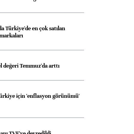
 Türkiye'de en çok satılan
markaları
el değeri Temmuz'da arttı
Türkiye için 'enflasyon görünümü'
anı TVF'ye devredildi