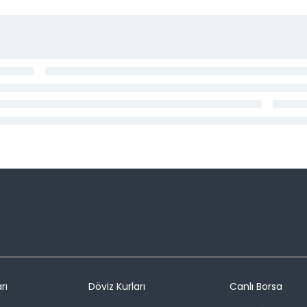
rı
Döviz Kurları
Canlı Borsa