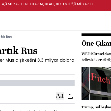
4,3 MİLYAR TL NET KAR AÇIKLADI, BEKLENTİ 2,9 MİLYAR TL
tık Rus
Öne Çıka
rtık Rus
WEF: Küresel ekon
r Music şirketini 3,3 milyar dolara
belirsizlikler sür
Trump, Fed başkanl