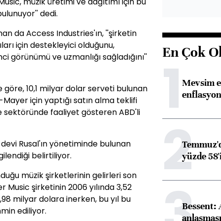
Music, müzik üretimi ve dağıtımı için bu
ulunuyor'' dedi.
 da Access Industries'ın, ''şirketin
ları için destekleyici olduğunu,
En Çok O
mci görünümü ve uzmanlığı sağladığını''
1
Mevsim et
göre, 10,1 milyar dolar serveti bulunan
enflasyon
ayer için yaptığı satın alma teklifi
e sektöründe faaliyet gösteren ABD'li
2
 devi Rusal'ın yönetiminde bulunan
Temmuz'da
ilendiği belirtiliyor.
yüzde 58'i
uğu müzik şirketlerinin gelirleri son
3
r Music şirketinin 2006 yılında 3,52
2,98 milyar dolara inerken, bu yıl bu
Bessent:
min ediliyor.
anlaşmas