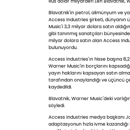
Rus dolar milyarderi Len Blavatnik, W
Blavatnik'in petrol, alimünyum ve ya
Access Industries şirketi, dünyanın
Music'i 3,3 milyar dolara satın aldığ
gibi tanınmış sanatçıları bünyesinde
milyar dolara satın alan Access Indus
bulunuyordu.
Access Industries'ın hisse başına 8,
Warner Music'in borçlarını kapsadığ
yayın haklarını kapsayan satın alm
tarafından onaylandığı ve üçüncü 
kaydedildi.
Blavatnik, Warner Music'deki varlığı
söyledi.
Access Industries medya başkanı Jor
adaptasyonun hızla ivme kazandığı 