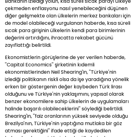
Bankanın izlediği yolun, kısa süreli sıcak parayı ülkeye
çekmeden enflasyonu nasıl yenebileceğini düşünen
diğer gelişmekte olan ülkelerin merkez bankaları için
de model olabileceği vurgulanan haberde, kısa süreli
sıcak para girişinin ülkelerin kendi para birimlerinin
değerini artırdığını, ihracatta rekabet gücünü
zayıflattığı belirtildi.
Ekonomistlerin görüşlerine de yer verilen haberde,
''Capital Economics'' şirketinin kıdemli
ekonomistlerinden Neil Shearing'in, ''Türkiye'nin
izlediği politikanın riskli olsa da işe yaradığına yönelik
erken bir göstergenin değer kaybeden Türk lirası
olduğunu ve Türkiye'nin yaklaşımını, yapısal olarak
benzer ekonomilere sahip ülkelerin de uygulamaları
halinde başarılı olabileceklerini'' söylediği belirtildi.
Shearing'in, ''faiz oranlarının yüksek seviyede olduğu
Brezilya'nın, Türkiye'nin yaptığına mutlaka bir göz
atması gerektiğini'' ifade ettiği de kaydedilen