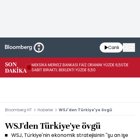
Canlı
SON
MEKSİKA MERKEZ BANKASI FAİZ ORANINI YÜZDE 6,50'DE
OY
DAKİKA
SABİT BIRAKTI; BEKLENTİ YÜZDE 6,50
AÇ
Bloomberg HT
Haberler
WSJ'den Türkiye'ye övgü
WSJ'den Türkiye'ye övgü
WSJ, Türkiye'nin ekonomik stratejisinin ''şu an işe