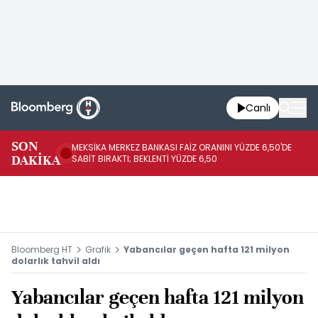
Canlı
SON
MEKSİKA MERKEZ BANKASI FAİZ ORANINI YÜZDE 6,50'DE
OY
DAKİKA
SABİT BIRAKTI; BEKLENTİ YÜZDE 6,50
AÇ
Bloomberg HT
Grafik
Yabancılar geçen hafta 121 milyon
dolarlık tahvil aldı
Yabancılar geçen hafta 121 milyon