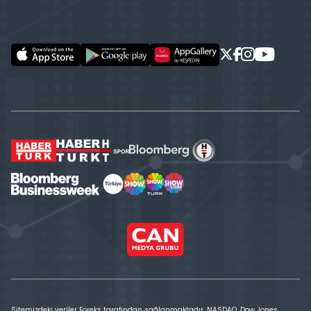
Sitemizdeki veriler Foreks tarafından sağlanmaktadır. NASDAQ, Dow Jones