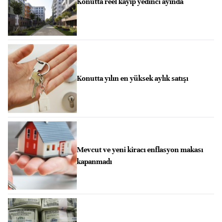
Konutta reel kayıp yedinci ayında
Konutta yılın en yüksek aylık satışı
Mevcut ve yeni kiracı enflasyon makası
kapanmadı