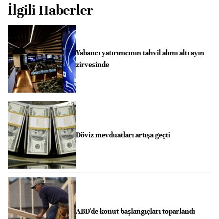
İlgili Haberler
Yabancı yatırımcının tahvil alımı altı ayın
zirvesinde
Döviz mevduatları artışa geçti
ABD'de konut başlangıçları toparlandı