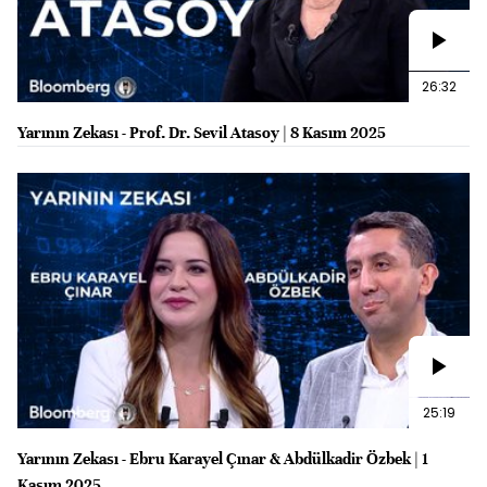
26:32
Yarının Zekası - Prof. Dr. Sevil Atasoy | 8 Kasım 2025
25:19
Yarının Zekası - Ebru Karayel Çınar & Abdülkadir Özbek | 1
Kasım 2025