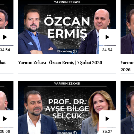
34:54
34:54
ubat
Yarının Zekası - Özcan Ermiş | 7 Şubat 2026
Yarının
2026
35:06
35:27