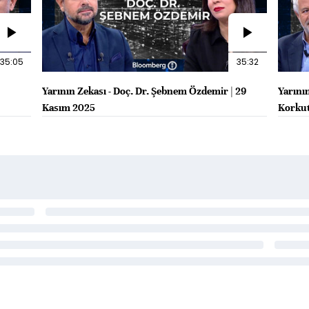
35:05
35:32
Yarının Zekası - Doç. Dr. Şebnem Özdemir | 29
Yarının
Kasım 2025
Korkut