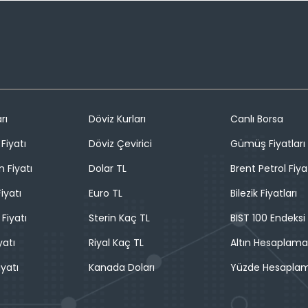
rı
Döviz Kurları
Canlı Borsa
Fiyatı
Döviz Çevirici
Gümüş Fiyatları
n Fiyatı
Dolar TL
Brent Petrol Fiya
iyatı
Euro TL
Bilezik Fiyatları
 Fiyatı
Sterin Kaç TL
BIST 100 Endeksi
yatı
Riyal Kaç TL
Altın Hesaplama
iyatı
Kanada Doları
Yüzde Hesapla