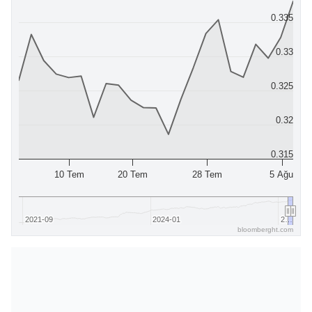
0.335
0.33
0.325
0.32
0.315
10 Tem
20 Tem
28 Tem
5 Ağu
2021-09
2021-09
2024-01
2024-01
2…
2…
bloomberght.com