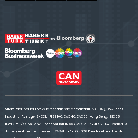
Sitemizdeki veriler Foreks tarafından sağlanmaktadır. NASDAQ, Dow Jones
Industrial Average, SHCOM, FTSE 100, CAC 40, DAX 30, Hang Seng, IBEX 35,
BOVESPA, VİOP ve Tahvil-bono verileri 15 dakika; CME, NYMEX VE S&P verileri 10
dakika gecikmeli verilmektedir. YASAL UYARI © 2026 Kayıtlı Elektronik Posta