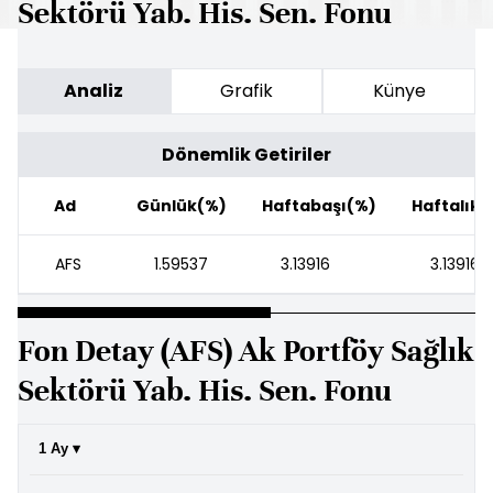
Sektörü Yab. His. Sen. Fonu
Analiz
Grafik
Künye
Dönemlik Getiriler
Ad
Günlük(%)
Haftabaşı(%)
Haftalık(
AFS
1.59537
3.13916
3.13916
Fon Detay (AFS) Ak Portföy Sağlık
Sektörü Yab. His. Sen. Fonu
1 Ay ▾