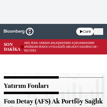
Canlı
ABD, İRAN-UMMAN ANLAŞMASININ AÇIKLANMASININ
AB
SON
ARDINDAN İRAN'A UYGULADIĞI ABLUKAYI KALDIRACAK -
GE
DAKİKA
REUTERS
UY
Yatırım Fonları
Fon Detay (AFS) Ak Portföy Sağlık