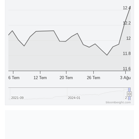
12.4
12.2
12
11.8
11.6
6 Tem
12 Tem
20 Tem
26 Tem
3 Ağu
2021-09
2021-09
2024-01
2024-01
2…
2…
bloomberght.com