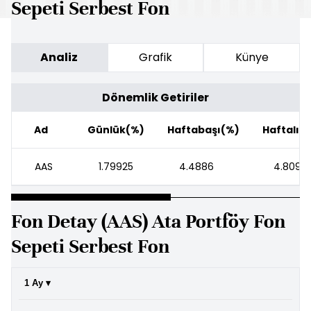
Sepeti Serbest Fon
Analiz
Grafik
Künye
Dönemlik Getiriler
Ad
Günlük(%)
Haftabaşı(%)
Haftalık
AAS
1.79925
4.4886
4.8093
Fon Detay (AAS) Ata Portföy Fon
Sepeti Serbest Fon
1 Ay ▾