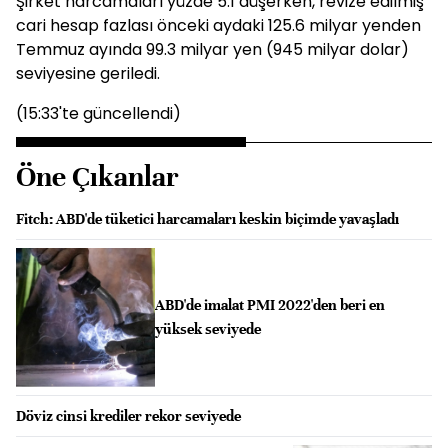
Şirket harcamaları yüzde 5.1 düşerken, revize edilmiş
cari hesap fazlası önceki aydaki 125.6 milyar yenden
Temmuz ayında 99.3 milyar yen (945 milyar dolar)
seviyesine geriledi.
(15:33'te güncellendi)
Öne Çıkanlar
Fitch: ABD'de tüketici harcamaları keskin biçimde yavaşladı
ABD'de imalat PMI 2022'den beri en
yüksek seviyede
Döviz cinsi krediler rekor seviyede