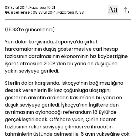
08 Eylül 2014, Pazartesi 10:21
Güncelleme :
08 Eylül 2014, Pazartesi 15:33
(15:33'te güncellendi)
Yen dolar karşısında, Japonya’da şirket
harcamalarının düşüş göstermesi ve cari hesap
fazlasının daralmasının ekonominin hız kaybettiğine
işaret etmesi ile 2008’den bu yana en düşüğüne
yakın seviyeye geriledi.
Sterlin dolar karşısında, İskoçya’nın bağımsızlığına
destek verenlerin ilk kez çoğunluğa ulaştığını
gösteren anketin ardından Kasım'dan bu yana en
düşük seviyeye geriledi. İşkoçya’nın İngiltere’den
ayrılmasının oylanacağı referandum 18 Eylül’de
gerçekleştirilecek. Offshore yuan, Çin'in ticaret
fazlasının rekor seviyeye çıkması ve ihracatın
tahminlerin üstünde gelmesi ile, 6 ayın yükseğine çok