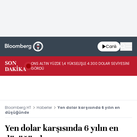
Canlı
SK
SON
ONS ALTIN YÜZDE 1,4 YÜKSELİŞLE 4.300 DOLAR SEVİYESİNİ
GE
DAKİKA
GÖRDÜ
DO
Bloomberg HT
Haberler
Yen dolar karşısında 6 yılın en
düşüğünde
Yen dolar karşısında 6 yılın en