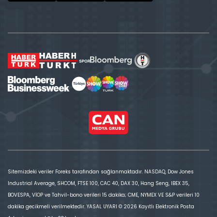
Sitemizdeki veriler Foreks tarafından sağlanmaktadır. NASDAQ, Dow Jones
Industrial Average, SHCOM, FTSE 100, CAC 40, DAX 30, Hang Seng, IBEX 35,
BOVESPA, VİOP ve Tahvil-bono verileri 15 dakika; CME, NYMEX VE S&P verileri 10
dakika gecikmeli verilmektedir. YASAL UYARI © 2026 Kayıtlı Elektronik Posta