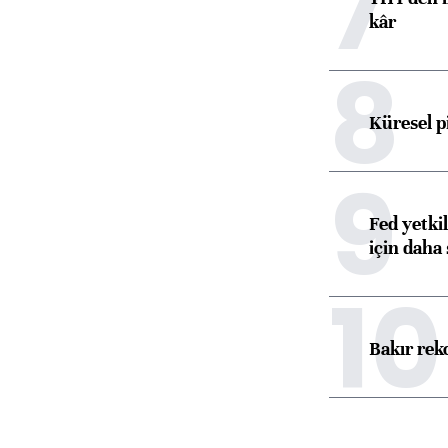
7
kâr
8
Küresel p
9
Fed yetki
için daha 
10
Bakır rek