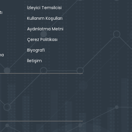
İzleyici Temsilcisi
tı
Kullanım Koşulları
Aydınlatma Metni
Çerez Politikası
Biyografi
ma
İletişim