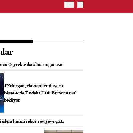
JAPONYA BORSASI'NDA TO
nlar
ncü Çeyrekte daralma öngörüsü
JPMorgan, ekonomiye duyarlı
hisselerde "Endeks Üstü Performans"
bekliyor
i işlem hacmi rekor seviyeye çıktı