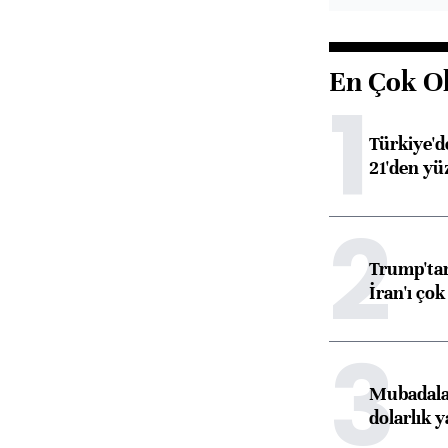
En Çok O
1
Türkiye'd
21'den yüz
2
Trump'tan
İran'ı çok
3
Mubadala’
dolarlık y