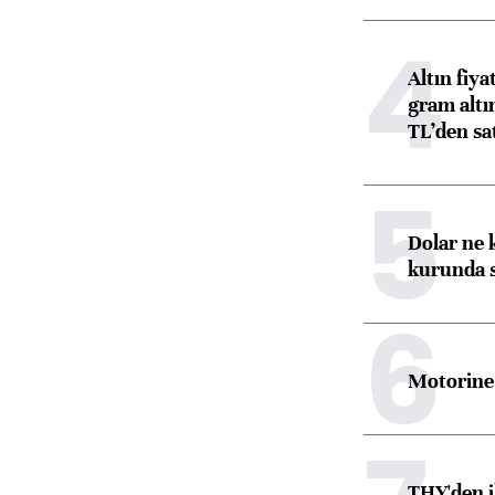
4
Altın fiy
gram altı
TL’den sat
5
Dolar ne 
kurunda 
6
Motorine 
THY'den i