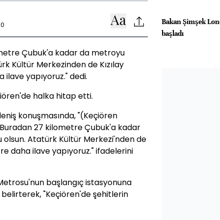
Bakan Şimşek Lon
50
başladı
ometre Çubuk'a kadar da metroyu
türk Kültür Merkezinden de Kızılay
ilave yapıyoruz." dedi.
ören'de halka hitap etti.
sleniş konuşmasında, "(Keçiören
 Buradan 27 kilometre Çubuk'a kadar
u olsun. Atatürk Kültür Merkezi'nden de
e daha ilave yapıyoruz." ifadelerini
 Metrosu'nun başlangıç istasyonuna
i belirterek, "Keçiören'de şehitlerin