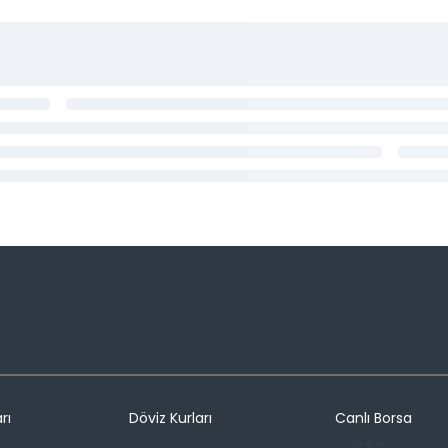
rı
Döviz Kurları
Canlı Borsa