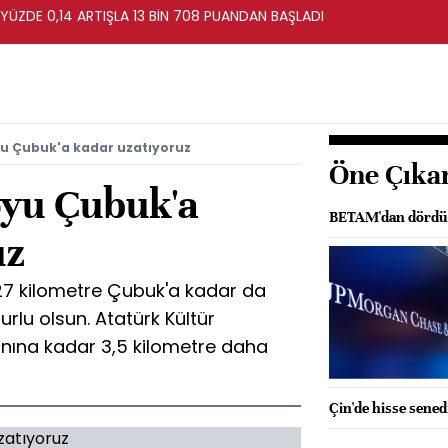
 YÜZDE 0,14 ARTIŞLA 13 BİN 708 PUANDAN BAŞLADI
yu Çubuk'a kadar uzatıyoruz
Öne Çıka
oyu Çubuk'a
BETAM'dan dördü
uz
27 kilometre Çubuk'a kadar da
urlu olsun. Atatürk Kültür
nına kadar 3,5 kilometre daha
Çin'de hisse sened