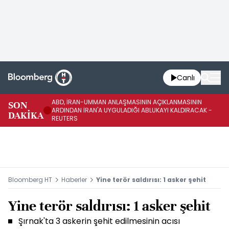
Canlı
ABD, İRAN-UMMAN ANLAŞMASININ AÇIKLANMASININ
AB
SON
ARDINDAN İRAN'A UYGULADIĞI ABLUKAYI KALDIRACAK -
GE
DAKİKA
REUTERS
UY
Bloomberg HT
Haberler
Yine terör saldırısı: 1 asker şehit
Yine terör saldırısı: 1 asker şehit
Şırnak'ta 3 askerin şehit edilmesinin acısı