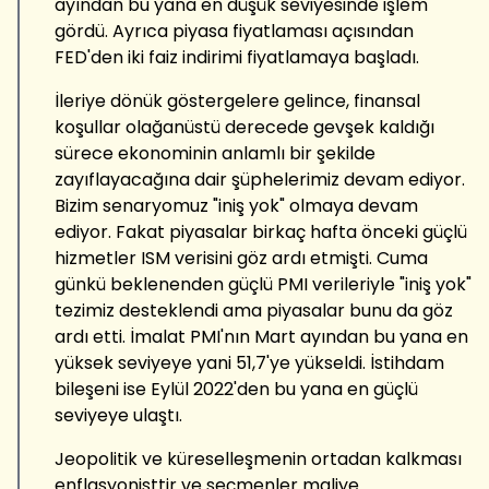
ayından bu yana en düşük seviyesinde işlem
gördü. Ayrıca piyasa fiyatlaması açısından
FED'den iki faiz indirimi fiyatlamaya başladı.
İleriye dönük göstergelere gelince, finansal
koşullar olağanüstü derecede gevşek kaldığı
sürece ekonominin anlamlı bir şekilde
zayıflayacağına dair şüphelerimiz devam ediyor.
Bizim senaryomuz "iniş yok" olmaya devam
ediyor. Fakat piyasalar birkaç hafta önceki güçlü
hizmetler ISM verisini göz ardı etmişti. Cuma
günkü beklenenden güçlü PMI verileriyle "iniş yok"
tezimiz desteklendi ama piyasalar bunu da göz
ardı etti. İmalat PMI'nın Mart ayından bu yana en
yüksek seviyeye yani 51,7'ye yükseldi. İstihdam
bileşeni ise Eylül 2022'den bu yana en güçlü
seviyeye ulaştı.
Jeopolitik ve küreselleşmenin ortadan kalkması
enflasyonisttir ve seçmenler maliye