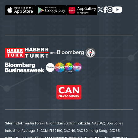
Sitemizdeki veriler Foreks tarafından sağlanmaktadır. NASDAQ, Dow Jones
Industrial Average, SHCOM, FTSE 100, CAC 40, DAX 30, Hang Seng, IBEX 35,