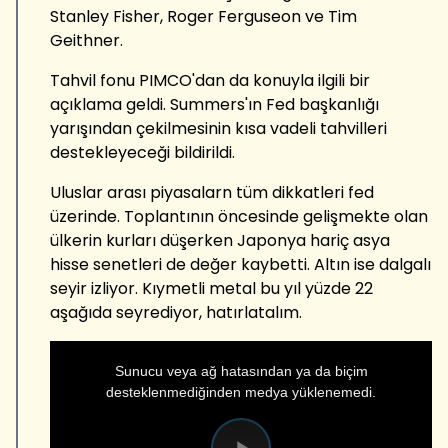
Stanley Fisher, Roger Ferguseon ve Tim
Geithner.
Tahvil fonu PIMCO'dan da konuyla ilgili bir
açıklama geldi. Summers'ın Fed başkanlığı
yarışından çekilmesinin kısa vadeli tahvilleri
destekleyeceği bildirildi.
Uluslar arası piyasalarn tüm dikkatleri fed
üzerinde. Toplantının öncesinde gelişmekte olan
ülkerin kurları düşerken Japonya hariç asya
hisse senetleri de değer kaybetti. Altın ise dalgalı
seyir izliyor. Kıymetli metal bu yıl yüzde 22
aşağıda seyrediyor, hatırlatalım.
This
Sunucu veya ağ hatasından ya da biçim
is
desteklenmediğinden medya yüklenemedi.
a
modal