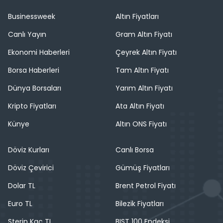
Businessweek
Altın Fiyatları
Canlı Yayın
Gram Altın Fiyatı
Ekonomi Haberleri
Çeyrek Altın Fiyatı
Borsa Haberleri
Tam Altın Fiyatı
Dünya Borsaları
Yarım Altın Fiyatı
Kripto Fiyatları
Ata Altın Fiyatı
Künye
Altın ONS Fiyatı
Döviz Kurları
Canlı Borsa
Döviz Çevirici
Gümüş Fiyatları
Dolar TL
Brent Petrol Fiyatı
Euro TL
Bilezik Fiyatları
Sterin Kaç TL
BIST 100 Endeksi