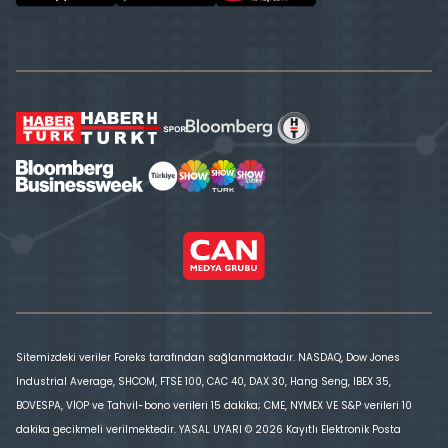
Sitemizdeki veriler Foreks tarafından sağlanmaktadır. NASDAQ, Dow Jones
Industrial Average, SHCOM, FTSE 100, CAC 40, DAX 30, Hang Seng, IBEX 35,
BOVESPA, VİOP ve Tahvil-bono verileri 15 dakika; CME, NYMEX VE S&P verileri 10
dakika gecikmeli verilmektedir. YASAL UYARI © 2026 Kayıtlı Elektronik Posta