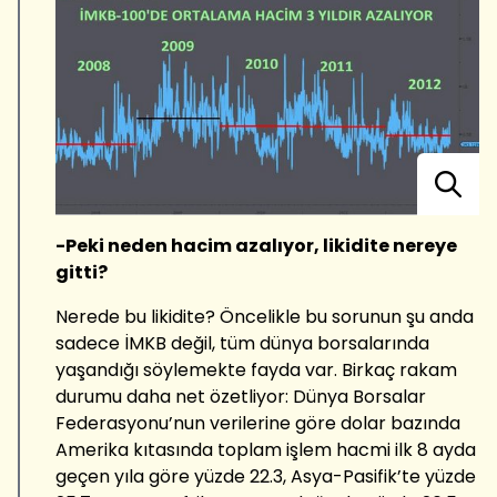
-Peki neden hacim azalıyor, likidite nereye
gitti?
Nerede bu likidite? Öncelikle bu sorunun şu anda
sadece İMKB değil, tüm dünya borsalarında
yaşandığı söylemekte fayda var. Birkaç rakam
durumu daha net özetliyor: Dünya Borsalar
Federasyonu’nun verilerine göre dolar bazında
Amerika kıtasında toplam işlem hacmi ilk 8 ayda
geçen yıla göre yüzde 22.3, Asya-Pasifik’te yüzde