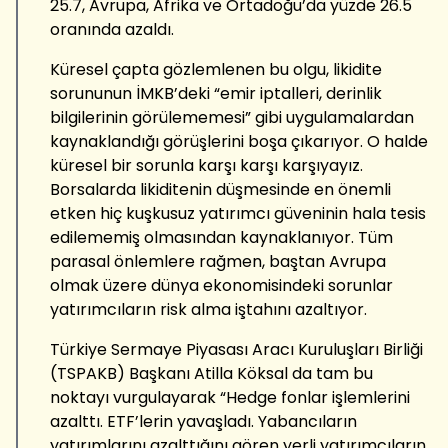
25.7, Avrupa, Afrika ve Ortadoğu’da yüzde 26.5
oranında azaldı.
Küresel çapta gözlemlenen bu olgu, likidite
sorununun İMKB’deki “emir iptalleri, derinlik
bilgilerinin görülememesi” gibi uygulamalardan
kaynaklandığı görüşlerini boşa çıkarıyor. O halde
küresel bir sorunla karşı karşı karşıyayız.
Borsalarda likiditenin düşmesinde en önemli
etken hiç kuşkusuz yatırımcı güveninin hala tesis
edilememiş olmasından kaynaklanıyor. Tüm
parasal önlemlere rağmen, baştan Avrupa
olmak üzere dünya ekonomisindeki sorunlar
yatırımcıların risk alma iştahını azaltıyor.
Türkiye Sermaye Piyasası Aracı Kuruluşları Birliği
(TSPAKB) Başkanı Atilla Köksal da tam bu
noktayı vurgulayarak “Hedge fonlar işlemlerini
azalttı. ETF’lerin yavaşladı. Yabancıların
yatırımlarını azalttığını gören yerli yatırımcıların