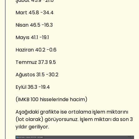
Şubat 45.9 -21.0
Mart 45.8 -34.4
Nisan 46.5 -16.3
Mayıs 41.1 -19.1
Haziran 40.2 -0.6
Temmuz 37.3 9.5
Ağustos 31.5 -30.2
Eylül 36.3 -19.4
(İMKB 100 hisselerinde hacim)
Aşağıdaki grafikte ise ortalama işlem miktarını
(lot olarak) görüyorsunuz. İşlem miktarı da son 3
yıldır geriliyor.