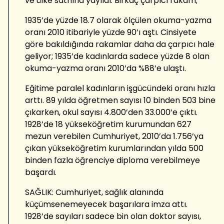
ve ülke sathına yayıldı. Birkaç çarpıcı rakam;
1935’de yüzde 18.7 olarak ölçülen okuma-yazma
oranı 2010 itibariyle yüzde 90’ı aştı. Cinsiyete
göre bakıldığında rakamlar daha da çarpıcı hale
geliyor; 1935’de kadınlarda sadece yüzde 8 olan
okuma-yazma oranı 2010’da %88’e ulaştı.
Eğitime paralel kadınların işgücündeki oranı hızla
arttı. 89 yılda öğretmen sayısı 10 binden 503 bine
çıkarken, okul sayısı 4.800’den 33.000’e çıktı.
1928’de 18 yükseköğretim kurumundan 627
mezun verebilen Cumhuriyet, 2010’da 1.756’ya
çıkan yükseköğretim kurumlarından yılda 500
binden fazla öğrenciye diploma verebilmeye
başardı.
SAĞLIK: Cumhuriyet, sağlık alanında
küçümsenemeyecek başarılara imza attı.
1928’de sayıları sadece bin olan doktor sayısı,