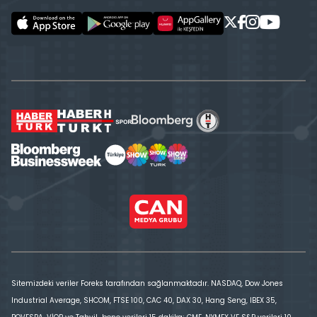
Sitemizdeki veriler Foreks tarafından sağlanmaktadır. NASDAQ, Dow Jones
Industrial Average, SHCOM, FTSE 100, CAC 40, DAX 30, Hang Seng, IBEX 35,