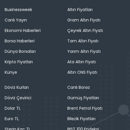
Businessweek
Altın Fiyatları
Canlı Yayın
Gram Altın Fiyatı
Ekonomi Haberleri
Çeyrek Altın Fiyatı
Borsa Haberleri
Tam Altın Fiyatı
Dünya Borsaları
Yarım Altın Fiyatı
Kripto Fiyatları
Ata Altın Fiyatı
Künye
Altın ONS Fiyatı
Döviz Kurları
Canlı Borsa
Döviz Çevirici
Gümüş Fiyatları
Dolar TL
Brent Petrol Fiyatı
Euro TL
Bilezik Fiyatları
Sterin Kaç TL
BIST 100 Endeksi