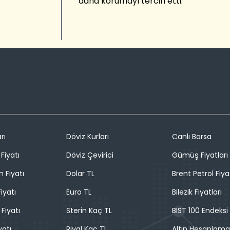
daha korumayı tercih etti.
rı
Döviz Kurları
Canlı Borsa
Fiyatı
Döviz Çevirici
Gümüş Fiyatları
n Fiyatı
Dolar TL
Brent Petrol Fiya
iyatı
Euro TL
Bilezik Fiyatları
 Fiyatı
Sterin Kaç TL
BIST 100 Endeksi
yatı
Riyal Kaç TL
Altın Hesaplama