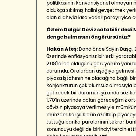
politikasının konvansiyonel olmayan 
oldukça sıkılmış halini gevşetmek yeri
olan silahıyla kısa vadeli parayı iyice c
Özlem Dalga: Döviz satabilir dedi
denge bulmasını öngörürsünüz?
Hakan Ateş:
Daha önce Sayın Başçı, 
üzerinde enflasyonist bir etki yaratab
2.08'lerde olduğunu görüyorum yani b
durumda. Oralardan aşağıya gelmesi dö
piyasa iştahının ne olacağına bağlı bi
konjonktürün çok olumsuz olmasıyla bir
getirecek bir durumun şu anda söz k
1.70'in üzerinde doları göreceğimiz or
dövizin piyasaya verilmesiyle mümkün.
munzam karşılıkların azaltılıp piyasaya
tuttuğu banka paralarının tekrar bank
sonuncuyu değil de birinciyi tercih ett