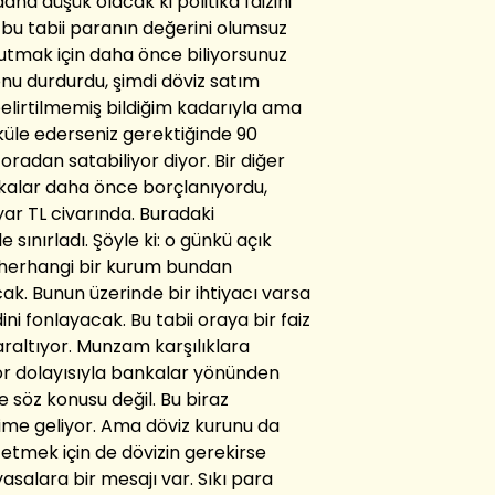
aha düşük olacak ki politika faizini
u tabii paranın değerini olumsuz
utmak için daha önce biliyorsunuz
onu durdurdu, şimdi döviz satım
 belirtilmemiş bildiğim kadarıyla ama
rküle ederseniz gerektiğinde 90
oradan satabiliyor diyor. Bir diğer
nkalar daha önce borçlanıyordu,
ar TL civarında. Buradaki
 sınırladı. Şöyle ki: o günkü açık
se herhangi bir kurum bundan
. Bunun üzerinde bir ihtiyacı varsa
ni fonlayacak. Bu tabii oraya bir faiz
daraltıyor. Munzam karşılıklara
r dolayısıyla bankalar yönünden
söz konusu değil. Bu biraz
gibime geliyor. Ama döviz kurunu da
 etmek için de dövizin gerekirse
asalara bir mesajı var. Sıkı para