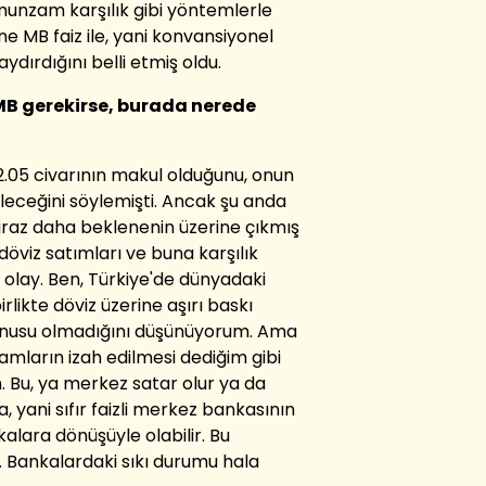
munzam karşılık gibi yöntemlerle
ne MB faiz ile, yani konvansiyonel
aydırdığını belli etmiş oldu.
 MB gerekirse, burada nerede
2.05 civarının makul olduğunu, onun
ileceğini söylemişti. Ancak şu anda
iraz daha beklenenin üzerine çıkmış
viz satımları ve buna karşılık
r olay. Ben, Türkiye'de dünyadaki
likte döviz üzerine aşırı baskı
onusu olmadığını düşünüyorum. Ama
tamların izah edilmesi dediğim gibi
 Bu, ya merkez satar olur ya da
, yani sıfır faizli merkez bankasının
alara dönüşüyle olabilir. Bu
i. Bankalardaki sıkı durumu hala