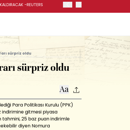
 KALDIRACAK -REUTERS
ABD DIŞİŞLERİ BAKANLIĞI
UYGULANACAK
rarı sürpriz oldu
rarı sürpriz oldu
diği Para Politikası Kurulu (PPK)
 indirimine gitmesi piyasa
n tahmini, 25 baz puan indirimle
 çekebilir diyen Nomura