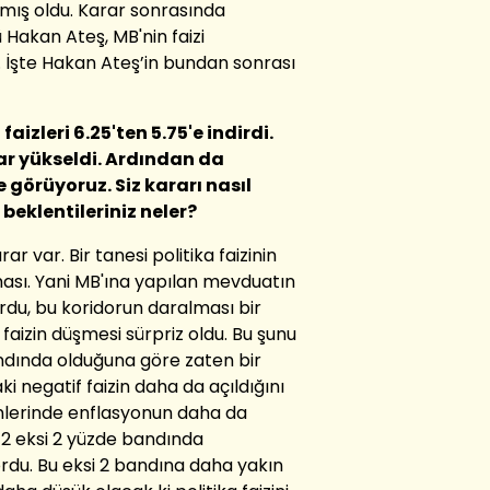
mış oldu. Karar sonrasında
akan Ateş, MB'nin faizi
. İşte Hakan Ateş’in bundan sonrası
izleri 6.25'ten 5.75'e indirdi.
dar yükseldi. Ardından da
 görüyoruz. Siz kararı nasıl
eklentileriniz neler?
ar var. Bir tanesi politika faizinin
ması. Yani MB'ına yapılan mevduatın
yordu, bu koridorun daralması bir
faizin düşmesi sürpriz oldu. Bu şunu
ndında olduğuna göre zaten bir
aki negatif faizin daha da açıldığını
inlerinde enflasyonun daha da
ı 2 eksi 2 yüzde bandında
du. Bu eksi 2 bandına daha yakın