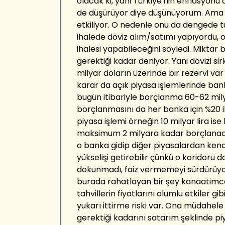
olacak ki, yani Türkiye'nin enflasyonu d
de düşürüyor diye düşünüyorum. Ama b
etkiliyor. O nedenle onu da dengede t
ihalede döviz alım/satımı yapıyordu, 
ihalesi yapabileceğini söyledi. Miktar
gerektiği kadar deniyor. Yani dövizi si
milyar doların üzerinde bir rezervi var 
karar da açık piyasa işlemlerinde ba
bugün itibariyle borçlanma 60-62 mily
borçlanmasını da her banka için %20 ile
piyasa işlemi örneğin 10 milyar lira i
maksimum 2 milyara kadar borçlanacak
o banka gidip diğer piyasalardan kendi
yükselişi getirebilir çünkü o koridoru 
dokunmadı, faiz vermemeyi sürdürüyo
burada rahatlayan bir şey kanaatimce 
tahvillerin fiyatlarını olumlu etkiler 
yukarı ittirme riski var. Ona müdahele
gerektiği kadarını satarım şeklinde piy