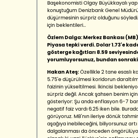
Başekonomisti Olgay Büyükkayalı yap
konuştuğum Denizbank Genel Müdürü H
düşürmesinin sürpriz olduğunu söyledi
için beklentileri…
Özlem Dalga: Merkez Bankası (MB) fa
Piyasa tepki verdi. Dolar 1.73'e ka
gösterge kağıtları 8.59 seviyesinde
yorumluyorsunuz, bundan sonraki b
Hakan Ateş:
Özellikle 2 tane esaslı kar
5.75'e düşürülmesi koridorun daraltıl
faizinin yükseltilmesi. İkincisi bekleni
sürpriz değil. Ancak şahsen benim için 
gösteriyor: Şu anda enflasyon 6-7 ba
negatif faiz vardı 6.25 iken bile. Burad
görüyoruz. MB'nın ileriye dönük tahm
aşağıya inebileceğini, biliyorsunuz art
dalgalanması da önceden öngörülüyor