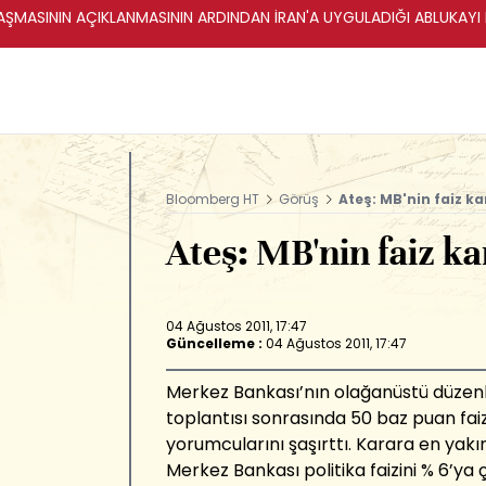
ŞMASININ AÇIKLANMASININ ARDINDAN İRAN'A UYGULADIĞI ABLUKAYI
Bloomberg HT
Görüş
Ateş: MB'nin faiz ka
Ateş: MB'nin faiz ka
04 Ağustos 2011, 17:47
Güncelleme :
04 Ağustos 2011, 17:47
Merkez Bankası’nın olağanüstü düzenle
toplantısı sonrasında 50 baz puan faiz
yorumcularını şaşırttı. Karara en yakı
Merkez Bankası politika faizini % 6’ya