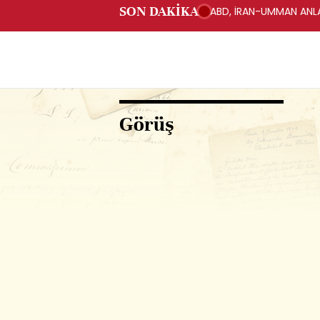
SON DAKİKA
ABD, İRAN-UMMAN ANLA
Görüş