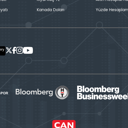
iyatı
Kanada Doları
Yüzde Hesapla