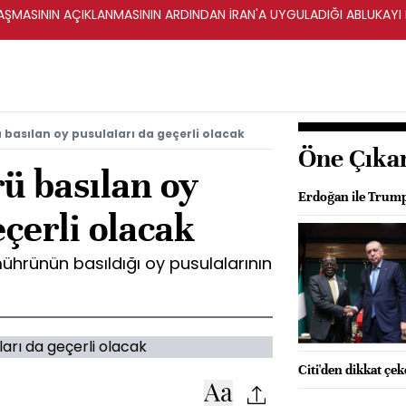
ŞMASININ AÇIKLANMASININ ARDINDAN İRAN'A UYGULADIĞI ABLUKAYI
 basılan oy pusulaları da geçerli olacak
Öne Çıka
ü basılan oy
Erdoğan ile Trump
eçerli olacak
mührünün basıldığı oy pusulalarının
Citi'den dikkat çe