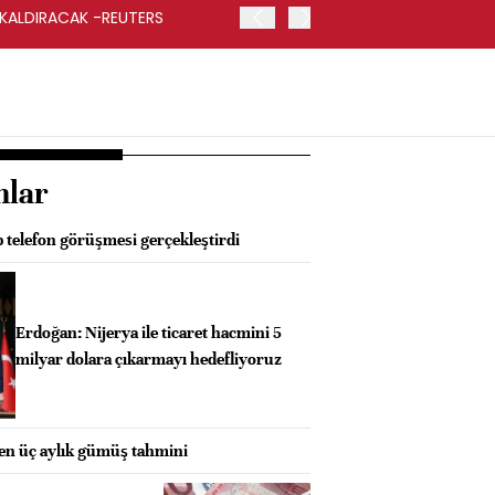
 KALDIRACAK -REUTERS
ABD DIŞİŞLERİ BAKANLIĞI
UYGULANACAK
nlar
 telefon görüşmesi gerçekleştirdi
Erdoğan: Nijerya ile ticaret hacmini 5
milyar dolara çıkarmayı hedefliyoruz
ken üç aylık gümüş tahmini