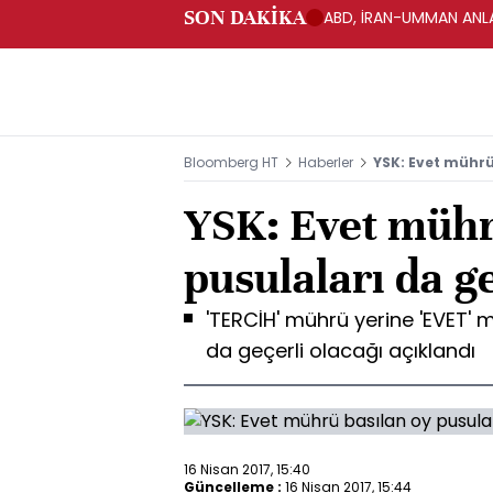
SON DAKİKA
ABD, İRAN-UMMAN ANLA
Bloomberg HT
Haberler
YSK: Evet mührü
YSK: Evet mühr
pusulaları da g
'TERCİH' mührü yerine 'EVET' 
da geçerli olacağı açıklandı
16 Nisan 2017, 15:40
Güncelleme :
16 Nisan 2017, 15:44