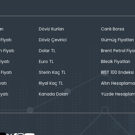
rı
Döviz Kurları
Canlı Borsa
Fiyatı
Döviz Çevirici
Gümüş Fiyatları
n Fiyatı
Dolar TL
Brent Petrol Fiya
iyatı
Euro TL
Bilezik Fiyatları
 Fiyatı
Sterin Kaç TL
BIST 100 Endeksi
yatı
Riyal Kaç TL
Altın Hesaplama
iyatı
Kanada Doları
Yüzde Hesapla