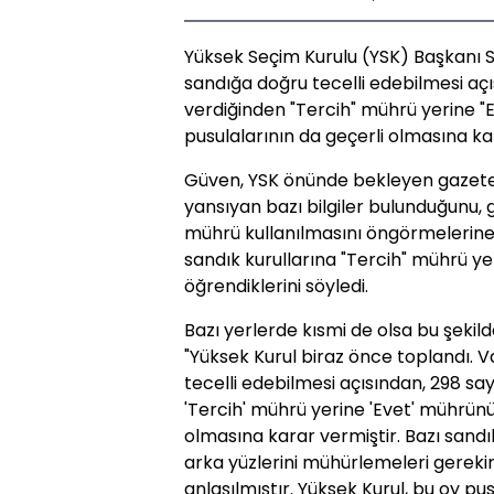
Yüksek Seçim Kurulu (YSK) Başkanı S
sandığa doğru tecelli edebilmesi açı
verdiğinden "Tercih" mührü yerine "
pusulalarının da geçerli olmasına karar
Güven, YSK önünde bekleyen gazetec
yansıyan bazı bilgiler bulunduğunu, 
mührü kullanılmasını öngörmelerine 
sandık kurullarına "Tercih" mührü ye
öğrendiklerini söyledi.
Bazı yerlerde kısmi de olsa bu şekild
"Yüksek Kurul biraz önce toplandı. 
tecelli edebilmesi açısından, 298 say
'Tercih' mührü yerine 'Evet' mührünü
olmasına karar vermiştir. Bazı sandı
arka yüzlerini mühürlemeleri gereki
anlaşılmıştır. Yüksek Kurul, bu oy pu