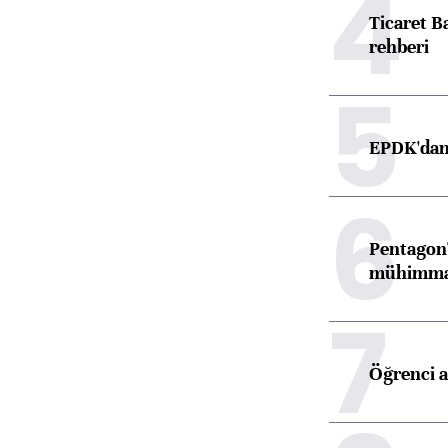
4
Ticaret B
rehberi
5
EPDK'dan 
6
Pentagon'
mühimmat 
7
Öğrenci a