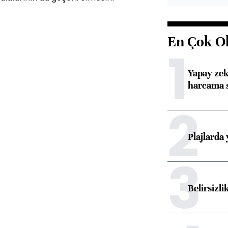
En Çok O
1
Yapay zek
harcama 
2
Plajlarda
3
Belirsizli