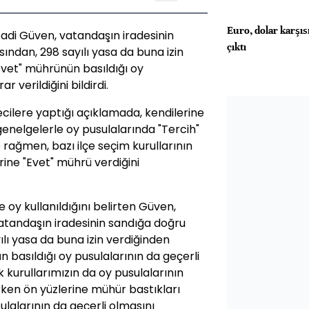
Euro, dolar karşısı
adi Güven, vatandaşın iradesinin
çıktı
sından, 298 sayılı yasa da buna izin
Evet" mührünün basıldığı oy
 verildiğini bildirdi.
ilere yaptığı açıklamada, kendilerine
genelgelerle oy pusulalarında "Tercih"
rağmen, bazı ilçe seçim kurullarının
rine "Evet" mührü verdiğini
e oy kullanıldığını belirten Güven,
Vatandaşın iradesinin sandığa doğru
ılı yasa da buna izin verdiğinden
n basıldığı oy pusulalarının da geçerli
k kurullarımızın da oy pusulalarının
rken ön yüzlerine mühür bastıkları
sulalarının da geçerli olmasını