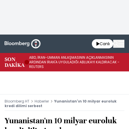
Canlı
ABD, İRAN-UMMAN ANLAŞMASININ AÇIKLANMASININ
AB
SON
ARDINDAN İRAN'A UYGULADIĞI ABLUKAYI KALDIRACAK -
GE
DAKİKA
REUTERS
UY
Bloomberg HT
Haberler
Yunanistan'ın 10 milyar euroluk
kredi dilimi serbest
Yunanistan'ın 10 milyar euroluk