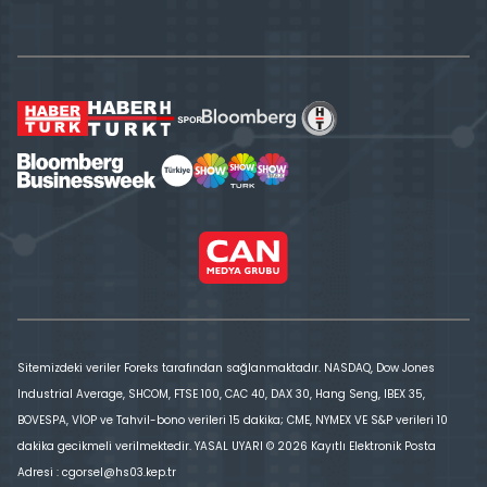
Sitemizdeki veriler Foreks tarafından sağlanmaktadır. NASDAQ, Dow Jones
Industrial Average, SHCOM, FTSE 100, CAC 40, DAX 30, Hang Seng, IBEX 35,
BOVESPA, VİOP ve Tahvil-bono verileri 15 dakika; CME, NYMEX VE S&P verileri 10
dakika gecikmeli verilmektedir. YASAL UYARI © 2026 Kayıtlı Elektronik Posta
Adresi : cgorsel@hs03.kep.tr