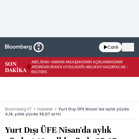
Canlı
ABD, İRAN-UMMAN ANLAŞMASININ AÇIKLANMASININ
AB
SON
ARDINDAN İRAN'A UYGULADIĞI ABLUKAYI KALDIRACAK -
GE
DAKİKA
REUTERS
UY
Bloomberg HT
Haberler
Yurt Dışı ÜFE Nisan'da aylık yüzde
4,16, yıllık yüzde 35,07 arttı
Yurt Dışı ÜFE Nisan'da aylık