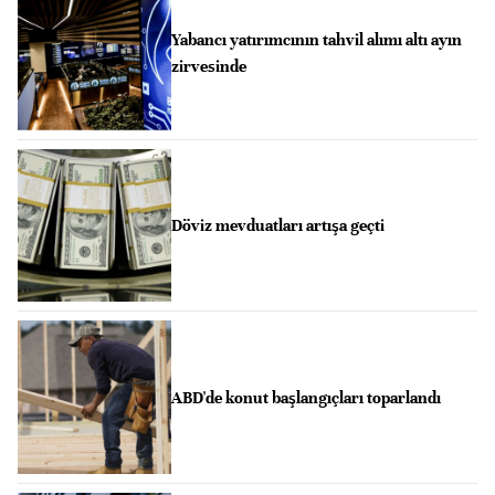
Yabancı yatırımcının tahvil alımı altı ayın
zirvesinde
Döviz mevduatları artışa geçti
ABD'de konut başlangıçları toparlandı