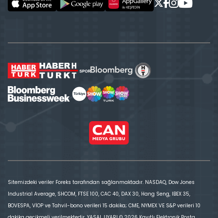
Sitemizdeki veriler Foreks tarafından sağlanmaktadır. NASDAQ, Dow Jones
Industrial Average, SHCOM, FTSE 100, CAC 40, DAX 30, Hang Seng, IBEX 35,
BOVESPA, VİOP ve Tahvil-bono verileri 15 dakika; CME, NYMEX VE S&P verileri 10
dakika gecikmeli verilmektedir. YASAL UYARI © 2026 Kayıtlı Elektronik Posta