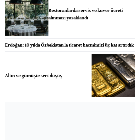
Restoranlarda servis ve kuver ücreti
alınması yasaklandı
Erdoğan: 10 yılda Özbekistan'la ticaret hacmimizi üç kat artırdık
Altın ve gümüşte sert düşüş