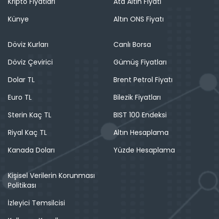
Kripto Fiyatları
Ata Altın Fiyatı
Künye
Altın ONS Fiyatı
Döviz Kurları
Canlı Borsa
Döviz Çevirici
Gümüş Fiyatları
Dolar TL
Brent Petrol Fiyatı
Euro TL
Bilezik Fiyatları
Sterin Kaç TL
BIST 100 Endeksi
Riyal Kaç TL
Altın Hesaplama
Kanada Doları
Yüzde Hesaplama
Kişisel Verilerin Korunması
Politikası
İzleyici Temsilcisi