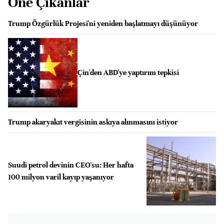
Öne Çıkanlar
Trump Özgürlük Projesi'ni yeniden başlatmayı düşünüyor
Çin'den ABD'ye yaptırım tepkisi
Trump akaryakıt vergisinin askıya alınmasını istiyor
Suudi petrol devinin CEO'su: Her hafta
100 milyon varil kayıp yaşanıyor