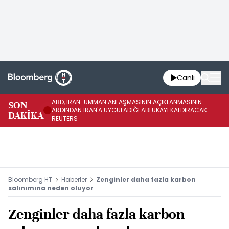
Canlı
ABD, İRAN-UMMAN ANLAŞMASININ AÇIKLANMASININ
AB
SON
ARDINDAN İRAN'A UYGULADIĞI ABLUKAYI KALDIRACAK -
GE
DAKİKA
REUTERS
UY
Bloomberg HT
Haberler
Zenginler daha fazla karbon
salınımına neden oluyor
Zenginler daha fazla karbon