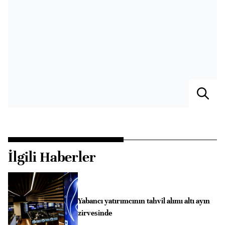
İlgili Haberler
Yabancı yatırımcının tahvil alımı altı ayın
zirvesinde