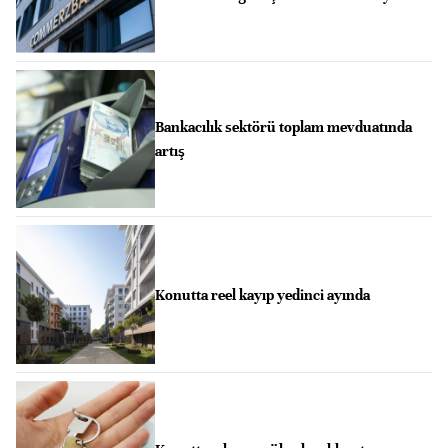
Bankacılık sektörü toplam mevduatında
artış
Konutta reel kayıp yedinci ayında