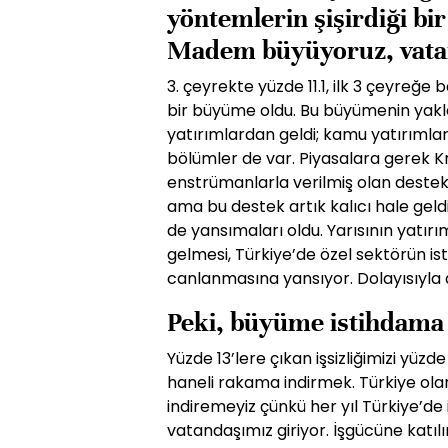
yöntemlerin şişirdiği bi
Madem büyüyoruz, vata
3. çeyrekte yüzde 11.1, ilk 3 çeyreğe
bir büyüme oldu. Bu büyümenin yaklaş
yatırımlardan geldi; kamu yatırımların
bölümler de var. Piyasalara gerek K
enstrüman­larla verilmiş olan deste
ama bu destek artık kalıcı hale gel
de yansımaları oldu. Yarısının yatır
gelmesi, Türkiye’de özel sektörün i
canlanmasına yansıyor. Dolayısıyla 
Peki, büyüme istihdama 
Yüzde 13’lere çıkan işsiz­liğimizi yüz
haneli rakama indirmek. Türkiye olara
indireme­yiz çünkü her yıl Türkiye’de
vatandaşımız giriyor. İşgü­cüne katıl