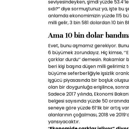
seviyesindeyken, şimdi yüzde 53.4’le
sıdı?” diye sormuştunuz ya, işte bu şe
anlamda ekonomi­mizin yüzde 115 bü
milli gelir, 3 bin 581 dolardan 10 bin 
Ama 10 bin dolar ban­dına
Evet, bunu aşmamız gere­kiyor. Bun
6 büyümek zorundayız. Hiç kimse, ‘
çarklar durdu’’ demesin. Rakamlar b
beri kişi başına düşen milli geli­rimiz
büyüme seferber­liğiyle işsizlik ora
işgücü piyasasında bir boş­luk oluşs
olan bir doygunluğa erişilince, son­ra
Sadece 2017 yılında, Ekonomi Bakanlı
belgesi sayısında yüzde 50 oranında 
seneye göre yüzde 61’lik bir artış var
alanlarının çoğalması, 2018 ve 2019
yansıyacaktır.
“
Ekonomide çarklar işliyor” diy