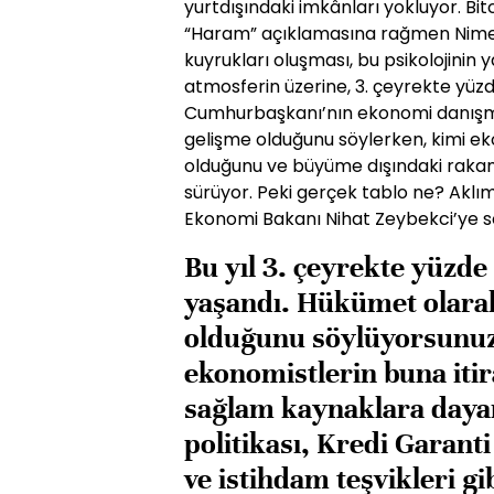
yurtdışındaki imkânları yokluyor. Bitc
“Haram” açıklamasına rağmen Nimet 
kuyrukları oluşması, bu psikolojinin 
atmosferin üzerine, 3. çeyrekte yüzd
Cumhurbaşkanı’nın ekonomi danışm
gelişme olduğunu söylerken, kimi ek
olduğunu ve büyüme dışındaki rakaml
sürüyor. Peki gerçek tablo ne? Aklı
Ekonomi Bakanı Nihat Zeybekci’ye s
Bu yıl 3. çeyrekte yüzde 
yaşandı. Hükümet olarak
olduğunu söylüyorsunuz 
ekonomistlerin buna iti
sağlam kaynaklara daya
politikası, Kredi Garant
ve istihdam teşvikleri gi