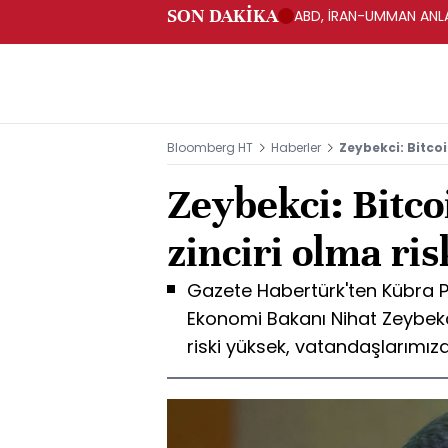
SON DAKİKA
ABD, İRAN-UMMAN ANLA
Bloomberg HT
Haberler
Zeybekci: Bitcoi
Zeybekci: Bitco
zinciri olma ri
Gazete Habertürk'ten Kübra Pa
Ekonomi Bakanı Nihat Zeybekci
riski yüksek, vatandaşlarımız