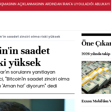
ŞMASININ AÇIKLANMASININ ARDINDAN İRAN'A UYGULADIĞI ABLUKAYI
n’in saadet zinciri olma riski yüksek
Öne Çıka
in'in saadet
2026 yılında takip
ski yüksek
r'ın sorularını yanıtlayan
, "Bitcoin'in saadet zinciri olma
a 'Aman ha!' diyorum" dedi
Exxon Mobil'den Ve