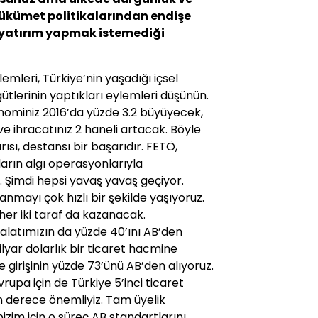
 hükümet politikalarından endişe
 yatırım yapmak istemediği
emleri, Tür­kiye’nin yaşadığı içsel
ütlerinin yaptıkları eylemleri düşünün.
nominiz 2016’da yüzde 3.2 büyüyecek,
 ve ihracatınız 2 haneli artacak. Böyle
ısı, des­tansı bir başarıdır. FETÖ,
arın algı ope­rasyonlarıyla
ı. Şimdi hepsi yavaş yavaş geçi­yor.
rlanmayı çok hızlı bir şekilde yaşıyo­ruz.
her iki taraf da kazanacak.
halatı­mızın da yüzde 40’ını AB’den
ilyar dolarlık bir ticaret hacmine
girişinin yüzde 73’ünü AB’den alıyoruz.
Avrupa için de Türkiye 5’inci ticaret
n derece önemli­yiz. Tam üyelik
zim için o süreç AB standartla­rını