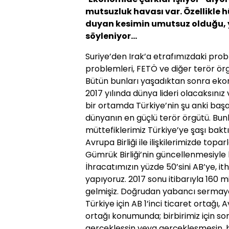
mut­suzluk havası var. Özellikle
duyan kesimin umut­suz olduğu,
söyleniyor...
Suriye’den Irak’a etrafı­mızdaki probl
problemleri, FETÖ ve diğer terör örg
Bütün bunları yaşadıktan sonra eko
2017 yılında dünya lideri olacaksınız
bir ortamda Türki­ye’nin şu anki başar
dünyanın en güçlü terör örgütü. Bunl
müttefikleri­miz Türkiye’ye şaşı bakt
Avrupa Birliği ile iliş­kilerimizde topa
Gümrük Birliği’nin gün­cellenmesiyle 
İhracatımızın yüzde 50’sini AB’ye, it
yapıyoruz. 2017 sonu itiba­rıyla 160 m
gelmişiz. Doğrudan yabancı sermaye 
Türkiye için AB 1’inci ticaret ortağı, 
ortağı konumunda; birbiri­miz için so
gerçekleşsin veya gerçekleşmesin, bi