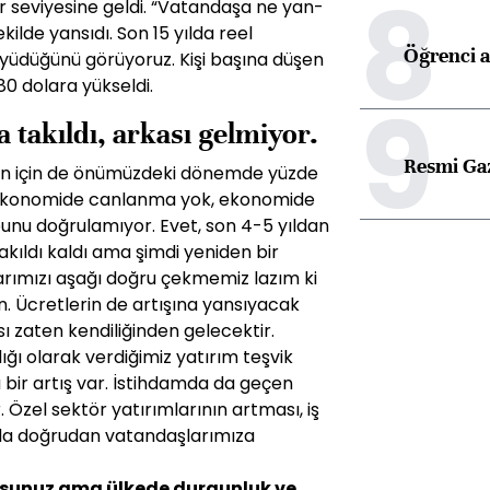
8
r seviye­sine geldi. “Vatandaşa ne yan­
kilde yansıdı. Son 15 yılda reel
Öğrenci a
yüdüğünü görüyoruz. Kişi başına düşen
880 dolara yükseldi.
9
 takıldı, arkası gelmiyor.
Resmi Ga
un için de önü­müzdeki dönemde yüzde
’Ekonomide can­lanma yok, ekonomide
unu doğrulamı­yor. Evet, son 4-5 yıldan
 takıldı kaldı ama şimdi yeniden bir
nlarımızı aşağı doğru çekmemiz lazım ki
un. Ücretlerin de artışına yansıyacak
sı zaten kendiliğinden gele­cektir.
ğı olarak verdiğimiz yatırım teşvik
bir artış var. İstih­damda da geçen
. Özel sektör yatırımlarının artması, iş
’da doğrudan vatan­daşlarımıza
orsunuz ama ülkede durgunluk ve