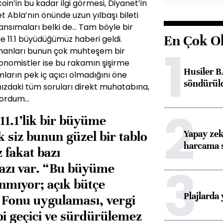
oin’in bu kadar ilgi görmesi, Diyanet’in
Abla’nın önünde uzun yılbaşı bileti
yansımaları belki de... Tam böyle bir
En Çok O
e 11.1 büyüdüğümüz haberi geldi.
1
anları bunun çok muhteşem bir
onomistler ise bu rakamın şişirme
Husiler B
arın pek iç açıcı olmadığını öne
söndürül
mızdaki tüm soruları direkt muhatabına,
ordum...
2
11.1’lik bir büyüme
Yapay zek
 siz bunun güzel bir tablo
harcama 
fakat bazı
3
razı var. “Bu büyüme
nmıyor; açık bütçe
Plajlarda
i Fonu uygu­laması, vergi
bi geçici ve sür­dürülemez