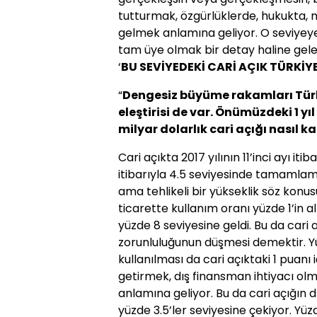
tutturmak, özgürlük­lerde, hukukta, m
gelmek anlamına geliyor. O seviyeye
tam üye olmak bir detay haline gel
‘
BU SEVİYEDEKİ CARİ AÇIK TÜRKİYE
“
Dengesiz büyüme rakam­ları Türki
eleştirisi de var. Önü­müzdeki 1 yı
milyar dolarlık cari açığı nasıl 
Cari açıkta 2017 yılının 11’inci ayı itib
itibarıyla 4.5 seviye­sinde tamamlam
ama tehli­keli bir yükseklik söz konusu
tica­rette kullanım oranı yüzde 1’in a
yüzde 8 seviyesine geldi. Bu da cari
zorunluluğunun düşmesi demektir. Yüz
kullanılması da cari açıktaki 1 puanı
getirmek, dış finansman ihtiyacı ol
anlamına geliyor. Bu da cari açığın 
yüzde 3.5’ler seviyesine çekiyor. Yüz