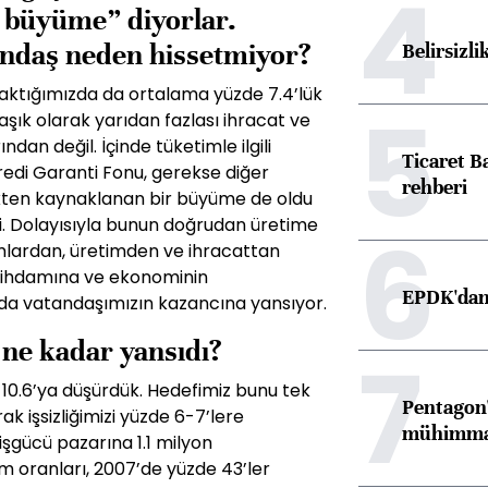
4
r büyüme” diyor­lar.
ndaş neden hissetmiyor?
Belirsizli
 baktığımızda da ortalama yüzde 7.4’lük
5
ık olarak yarıdan faz­lası ihracat ve
dan değil. İçinde tüketimle ilgili
Ticaret B
redi Garanti Fonu, gerekse diğer
rehberi
k­ten kaynaklanan bir büyüme de oldu
di. Dolayısıyla bunun doğrudan üretime
6
ımlardan, üretimden ve ihracattan
stihdamına ve ekonominin
EPDK'dan 
da vatan­daşımızın kazancına yansıyor.
ne kadar yansıdı?
7
de 10.6’ya düşür­dük. Hedefimiz bunu tek
Pentagon'
k işsizliği­mizi yüzde 6-7’lere
mühimmat 
 işgücü pazarına 1.1 milyon
ım oranları, 2007’de yüzde 43’ler