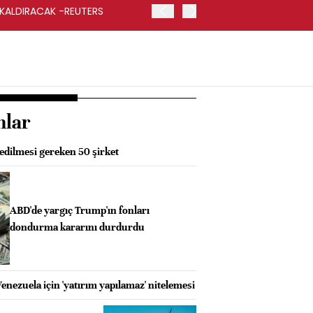
 KALDIRACAK -REUTERS
ABD DIŞİŞLERİ BAKANLIĞI
UYGULANACAK
nlar
 edilmesi gereken 50 şirket
ABD'de yargıç Trump'ın fonları
dondurma kararını durdurdu
nezuela için 'yatırım yapılamaz' nitelemesi