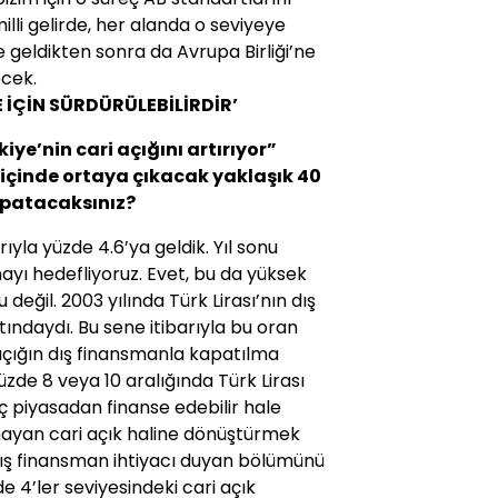
illi gelirde, her alanda o seviyeye
 geldikten sonra da Avrupa Birliği’ne
ecek.
 İÇİN SÜRDÜRÜLEBİLİRDİR’
ye’nin cari açığını artırıyor”
l içinde ortaya çıka­cak yaklaşık 40
kapatacaksınız?
arıyla yüzde 4.6’ya gel­dik. Yıl sonu
ayı hedefliyoruz. Evet, bu da yüksek
 değil. 2003 yılında Türk Lirası’nın dış
ltın­daydı. Bu sene itibarıyla bu oran
 açığın dış finansmanla kapa­tılma
de 8 veya 10 aralı­ğında Türk Lirası
 iç piyasadan finanse edebilir hale
mayan cari açık haline dönüştürmek
dış finans­man ihtiyacı duyan bölümünü
de 4’ler seviyesindeki cari açık