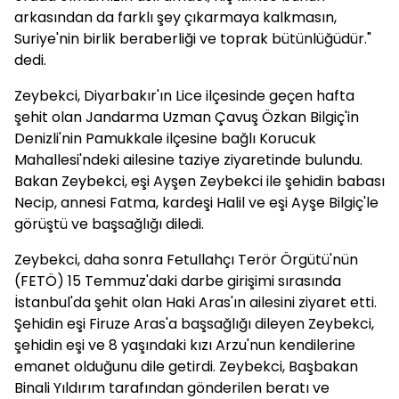
arkasından da farklı şey çıkarmaya kalkmasın,
Suriye'nin birlik beraberliği ve toprak bütünlüğüdür."
dedi.
Zeybekci, Diyarbakır'ın Lice ilçesinde geçen hafta
şehit olan Jandarma Uzman Çavuş Özkan Bilgiç'in
Denizli'nin Pamukkale ilçesine bağlı Korucuk
Mahallesi'ndeki ailesine taziye ziyaretinde bulundu.
Bakan Zeybekci, eşi Ayşen Zeybekci ile şehidin babası
Necip, annesi Fatma, kardeşi Halil ve eşi Ayşe Bilgiç'le
görüştü ve başsağlığı diledi.
Zeybekci, daha sonra Fetullahçı Terör Örgütü'nün
(FETÖ) 15 Temmuz'daki darbe girişimi sırasında
İstanbul'da şehit olan Haki Aras'ın ailesini ziyaret etti.
Şehidin eşi Firuze Aras'a başsağlığı dileyen Zeybekci,
şehidin eşi ve 8 yaşındaki kızı Arzu'nun kendilerine
emanet olduğunu dile getirdi. Zeybekci, Başbakan
Binali Yıldırım tarafından gönderilen beratı ve