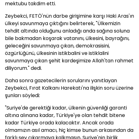
mektubu takdim etti.
Zeybekci, FETÖ'nün darbe girişimine karşı Haki Aras'ın
ülkeyi savunmaya çıktığını belirterek, "Ülkemizin
tehdit altında olduğunu anladığı anda sağına soluna
bile bakmadan koşarak vatanını, ülkesini, bayrağını,
geleceğini savunmaya çıkan, demokrasisini,
özgürlüğünü, ülkesinin istikbalini ve istiklalini
savunmaya çıkan şehit kardeşimize Allah'tan rahmet
diliyorum." dedi.
Daha sonra gazetecilerin sorularını yanıtlayan
Zeybekci, Fırat Kalkanı Harekatı'na ilişkin soru üzerine
şunları söyledi:
"Suriye'de gerektiği kadar, ülkenin güvenliği garanti
altına alınana kadar, Türkiye'ye olan tehdit bitene
kadar Türkiye orada kalacaktır. Ancak orada
olmamızın asıl amacı, hiç kimse bunun arkasından da
farklı şey çıkarmaya kalkmasın, Suriye'nin birlik