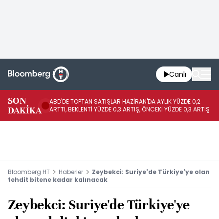
Canlı
SON
ABD'DE TOPTAN SATIŞLAR HAZİRAN'DA AYLIK YÜZDE 0,2
AP
DAKİKA
ARTTI, BEKLENTİ YÜZDE 0,3 ARTIŞ, ÖNCEKİ YÜZDE 0,3 ARTIŞ
KA
Bloomberg HT
Haberler
Zeybekci: Suriye'de Türkiye'ye olan
tehdit bitene kadar kalınacak
Zeybekci: Suriye'de Türkiye'ye