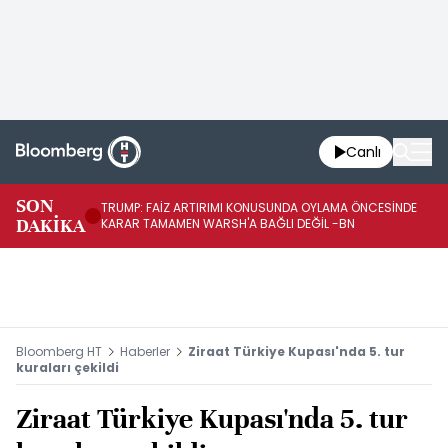
Canlı
SON
TRUMP: FAİZ ARTIRIMI KONUSUNDA OYLAMA ÖNCESİNDE
ON
DAKİKA
KARAR TAMAMEN WARSH'A BAĞLI DEĞİL -BN
G
Bloomberg HT
Haberler
Ziraat Türkiye Kupası'nda 5. tur
kuraları çekildi
Ziraat Türkiye Kupası'nda 5. tur