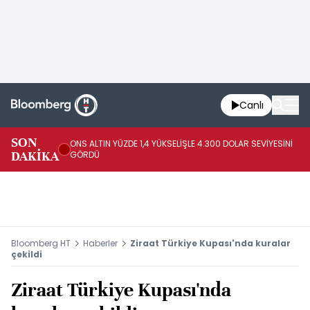
Canlı
SK
SON
ONS ALTIN YÜZDE 1,4 YÜKSELİŞLE 4.300 DOLAR SEVİYESİNİ
GE
DAKİKA
GÖRDÜ
DO
Bloomberg HT
Haberler
Ziraat Türkiye Kupası'nda kuralar
çekildi
Ziraat Türkiye Kupası'nda