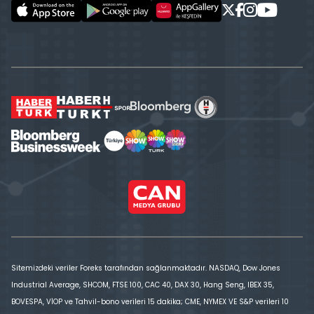
Sitemizdeki veriler Foreks tarafından sağlanmaktadır. NASDAQ, Dow Jones
Industrial Average, SHCOM, FTSE 100, CAC 40, DAX 30, Hang Seng, IBEX 35,
BOVESPA, VİOP ve Tahvil-bono verileri 15 dakika; CME, NYMEX VE S&P verileri 10