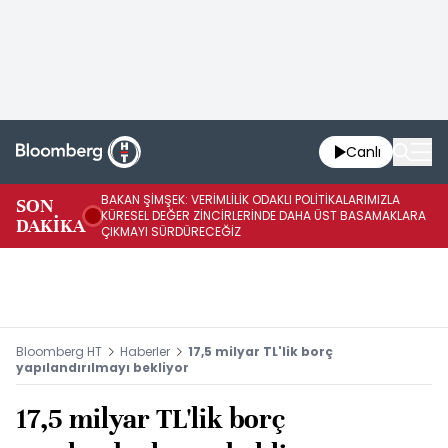
Canlı
BAKAN ŞİMŞEK: VERİMLİLİK ODAKLI POLİTİKALARIMIZLA
BA
SON
KÜRESEL DEĞER ZİNCİRLERİNDE DAHA ÜST BASAMAKLARA
VE
DAKİKA
ÇIKMAYI SÜRDÜRECEĞİZ
DÖ
Bloomberg HT
Haberler
17,5 milyar TL'lik borç
yapılandırılmayı bekliyor
17,5 milyar TL'lik borç