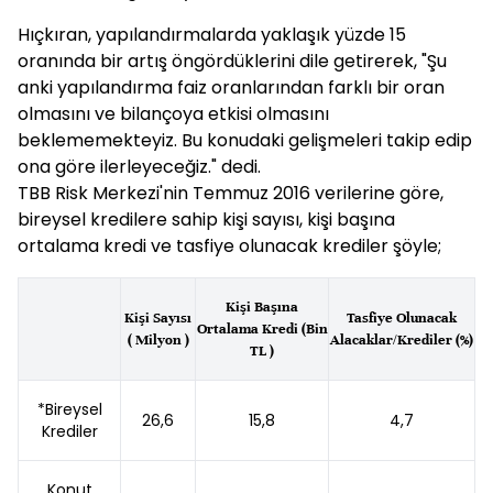
Hıçkıran, yapılandırmalarda yaklaşık yüzde 15
oranında bir artış öngördüklerini dile getirerek, "Şu
anki yapılandırma faiz oranlarından farklı bir oran
olmasını ve bilançoya etkisi olmasını
beklememekteyiz. Bu konudaki gelişmeleri takip edip
ona göre ilerleyeceğiz." dedi.
TBB Risk Merkezi'nin Temmuz 2016 verilerine göre,
bireysel kredilere sahip kişi sayısı, kişi başına
ortalama kredi ve tasfiye olunacak krediler şöyle;
Kişi Başına
Kişi Sayısı
Tasfiye Olunacak
Ortalama Kredi (Bin
( Milyon )
Alacaklar/Krediler (%)
TL )
*Bireysel
26,6
15,8
4,7
Krediler
Konut