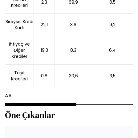
2,3
69,9
0,5
Kredileri
Bireysel Kredi
22,1
3,6
9,2
Kartı
İhtiyaç ve
Diğer
19,3
8,3
6,4
Krediler
Taşıt
0,8
30,6
3,5
Kredileri
AA
Öne Çıkanlar