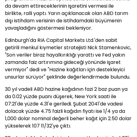
da devam ettireceklerinin işaretini vermesi ile
birlikte, ralli yaptı. Yarın açıklanacak olan ABD tarım
dışı istihdam verisinin de istihdamdaki büyümenin
yavaşladığını göstermesi bekleniyor.
Edinburgh'da RIA Capital Markets Ltd.'den sabit
getirili menkul kıymetler stratejisti Nick Stamenkovic,
"Son veriler biraz hayalkırıklığı yarattı ve Fed yakın
zamanda faiz artırımına gideceği yönünde işaret
vermiyor" dedi ve "Hazine kağıtları için destekleyici
unsurlar sürüyor" şeklinde değerlendirmede bulundu.
30 yıl vadeli ABD hazine kağıdının fazi 2 baz puan ya
da 0.02 yüzde puanı düşerek, New York saati ile
07:21'de yüzde 4.31'e geriledi. Şubat 2041'de vadesi
dolacak yüzde 4.75 faizli kağıdın fiyatı ise 1/4 ya da
1,000 dolar nominal değerli beher kağıt için 2.50 dolar
yükselerek 107 11/32'ye çıktı.