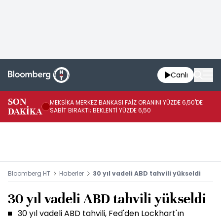
Canlı
SON
MEKSİKA MERKEZ BANKASI FAİZ ORANINI YÜZDE 6,50'DE
OY
DAKİKA
SABİT BIRAKTI; BEKLENTİ YÜZDE 6,50
AÇ
Bloomberg HT
Haberler
30 yıl vadeli ABD tahvili yükseldi
30 yıl vadeli ABD tahvili yükseldi
30 yıl vadeli ABD tahvili, Fed'den Lockhart'ın