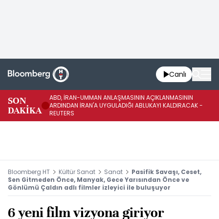
Canlı
ABD, İRAN-UMMAN ANLAŞMASININ AÇIKLANMASININ
AB
SON
ARDINDAN İRAN'A UYGULADIĞI ABLUKAYI KALDIRACAK -
GE
DAKİKA
REUTERS
UY
Bloomberg HT
Kültür Sanat
Sanat
Pasifik Savaşı, Ceset,
Sen Gitmeden Önce, Manyak, Gece Yarısından Önce ve
Gönlümü Çaldın adlı filmler izleyici ile buluşuyor
6 yeni film vizyona giriyor