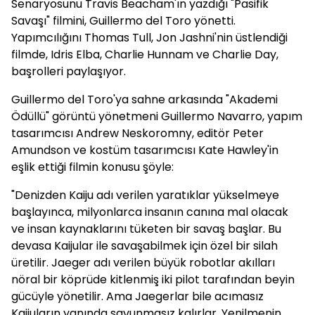
Senaryosunu Travis Beacham'ın yazdığı "Pasifik
Savaşı" filmini, Guillermo del Toro yönetti.
Yapımcılığını Thomas Tull, Jon Jashni'nin üstlendiği
filmde, Idris Elba, Charlie Hunnam ve Charlie Day,
başrolleri paylaşıyor.
Guillermo del Toro'ya sahne arkasında "Akademi
Ödüllü" görüntü yönetmeni Guillermo Navarro, yapım
tasarımcısı Andrew Neskoromny, editör Peter
Amundson ve kostüm tasarımcısı Kate Hawley'in
eşlik ettiği filmin konusu şöyle:
"Denizden Kaiju adı verilen yaratıklar yükselmeye
başlayınca, milyonlarca insanın canına mal olacak
ve insan kaynaklarını tüketen bir savaş başlar. Bu
devasa Kaijular ile savaşabilmek için özel bir silah
üretilir. Jaeger adı verilen büyük robotlar akılları
nöral bir köprüde kitlenmiş iki pilot tarafından beyin
gücüyle yönetilir. Ama Jaegerlar bile acımasız
Kaijuların yanında savunmasız kalırlar. Yenilmenin