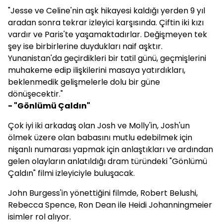
"Jesse ve Celine'nin aşk hikayesi kaldığı yerden 9 yıl
aradan sonra tekrar izleyici karşısında. Çiftin iki kızı
vardır ve Paris'te yaşamaktadırlar. Değişmeyen tek
şey ise birbirlerine duydukları naif aşktır.
Yunanistan'da geçirdikleri bir tatil günü, geçmişlerini
muhakeme edip ilişkilerini masaya yatırdıkları,
beklenmedik gelişmelerle dolu bir güne
dönüşecektir."
- "Gönlümü Çaldın"
Çok iyi iki arkadaş olan Josh ve Molly'in, Josh'un
ölmek üzere olan babasını mutlu edebilmek için
nişanlı numarası yapmak için anlaştıkları ve ardından
gelen olayların anlatıldığı dram türündeki "Gönlümü
Çaldın" filmi izleyiciyle buluşacak.
John Burgess'in yönettiğini filmde, Robert Belushi,
Rebecca Spence, Ron Dean ile Heidi Johanningmeier
isimler rol alıyor.