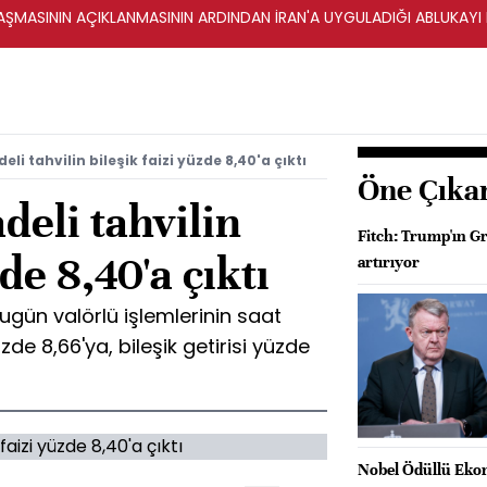
ŞMASININ AÇIKLANMASININ ARDINDAN İRAN'A UYGULADIĞI ABLUKAYI
li tahvilin bileşik faizi yüzde 8,40'a çıktı
Öne Çıka
deli tahvilin
Fitch: Trump'ın Gr
zde 8,40'a çıktı
artırıyor
bugün valörlü işlemlerinin saat
yüzde 8,66'ya, bileşik getirisi yüzde
Nobel Ödüllü Ekon