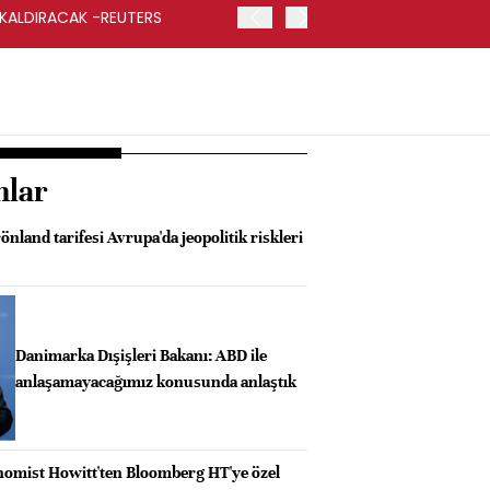
 KALDIRACAK -REUTERS
ABD DIŞİŞLERİ BAKANLIĞI
UYGULANACAK
nlar
önland tarifesi Avrupa'da jeopolitik riskleri
Danimarka Dışişleri Bakanı: ABD ile
anlaşamayacağımız konusunda anlaştık
omist Howitt'ten Bloomberg HT'ye özel