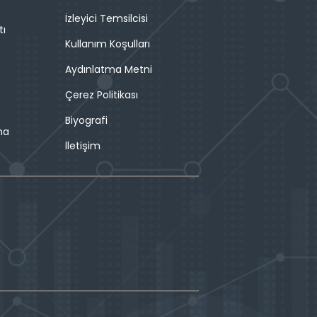
İzleyici Temsilcisi
tı
Kullanım Koşulları
Aydınlatma Metni
Çerez Politikası
Biyografi
ma
İletişim