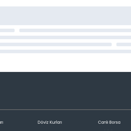
rı
Döviz Kurları
Canlı Borsa