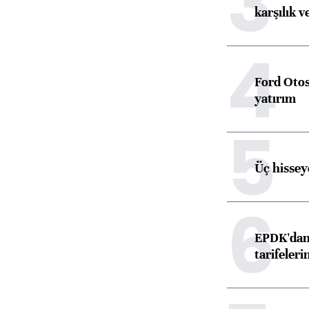
3
karşılık v
4
Ford Otos
yatırım
5
Üç hisseye
6
EPDK'dan 
tarifeleri