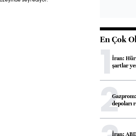
En Çok O
1
İran: Hü
şartlar ye
2
Gazprom: 
depoları 
İran: ABD 