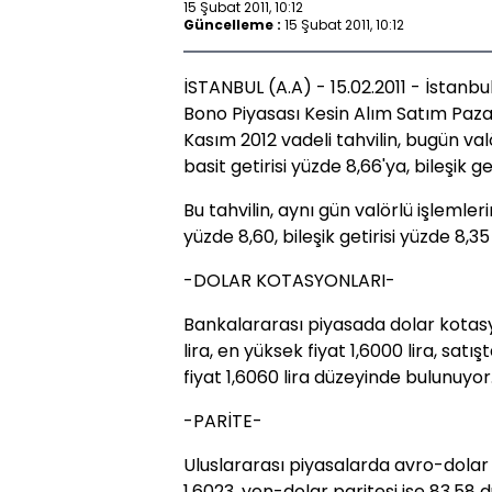
15 Şubat 2011, 10:12
Güncelleme :
15 Şubat 2011, 10:12
İSTANBUL (A.A) - 15.02.2011 - İstanb
Bono Piyasası Kesin Alım Satım Paza
Kasım 2012 vadeli tahvilin, bugün valö
basit getirisi yüzde 8,66'ya, bileşik ge
Bu tahvilin, aynı gün valörlü işlemler
yüzde 8,60, bileşik getirisi yüzde 8,3
-DOLAR KOTASYONLARI-
Bankalararası piyasada dolar kotasy
lira, en yüksek fiyat 1,6000 lira, satı
fiyat 1,6060 lira düzeyinde bulunuyor
-PARİTE-
Uluslararası piyasalarda avro-dolar p
1,6023, yen-dolar paritesi ise 83,58 