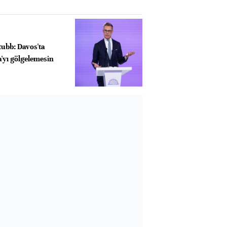
Stubb: Davos'ta
'yı gölgelemesin