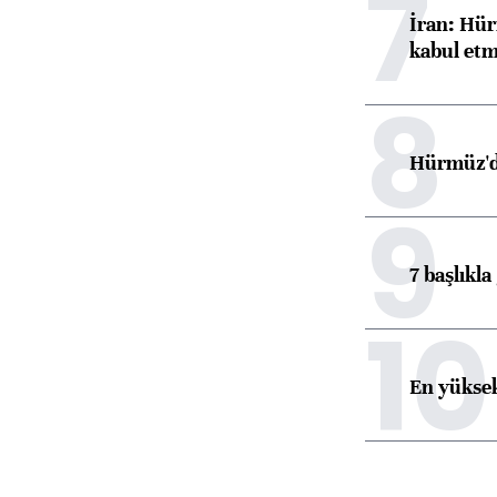
7
İran: Hür
kabul etm
8
Hürmüz'de
9
7 başlıkla
10
En yüksek