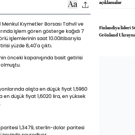
açıklamalar
ul Menkul Kıymetler Borsası Tahvil ve
Finlandiya lideri 
rında işlem gören gösterge kağıdı 7
Grönland Ukrayna
rlü işlemlerinin saat 10.00itibarıyla
tirisi yüzde 8,40'a çıktı.
inin önceki kapanışında basit getirisi
5 olmuştu.
onlarında alışta en düşük fiyat 1,5960
şta en düşük fiyat 1,6020 lira, en yüksek
.
aritesi 1,3479, sterlin-dolar paritesi
düzeyinde seyrediyor.